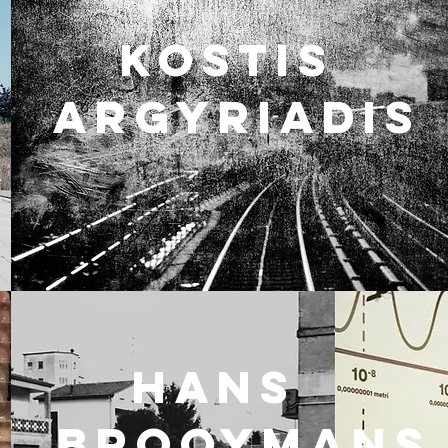
Kostis
ARGYRIADIS
HANS
BROOYMANS