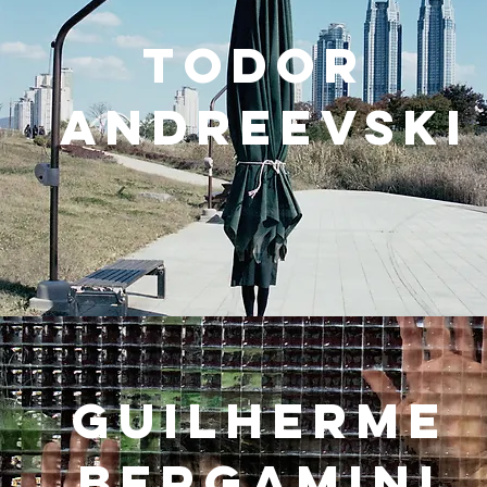
Todor
ANDREEVSKI
Guilherme
BERGAMINI