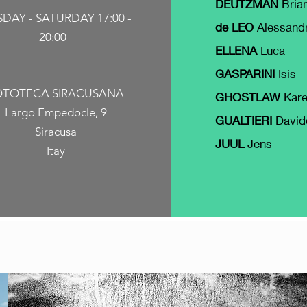
DEUTZMAN
Bria
DAY - SATURDAY 17:00 -
de LEO
Alessand
20:00
ELLENA
Luca
GASPARINI
Isis
OTOTECA SIRACUSANA
GHOSTLAW
Kar
Largo Empedocle, 9
GUALTIERI
David
Siracusa
JUUL
Jens
Itay