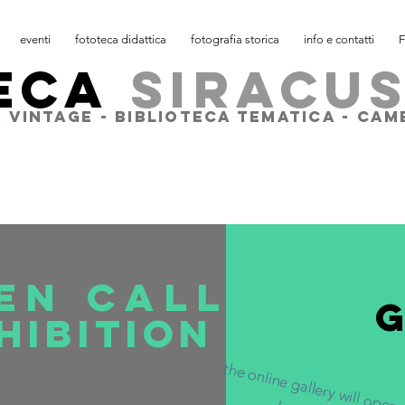
eventi
fototeca didattica
fotografia storica
info e contatti
F
ECA
SIRACU
 VINTAGE - BIBLIOTECA TEMATICA - CA
EN CALL
HIBITION
the 
nline 
allery 
ill 
en 