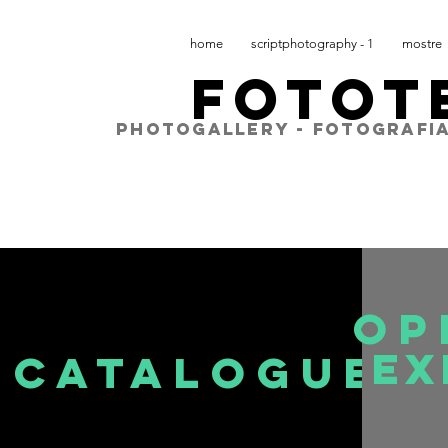
home
scriptphotography - 1
mostre
FOTOT
PHOTOGALLERY - FOTOGRAFIA
OP
EX
CATALOGue