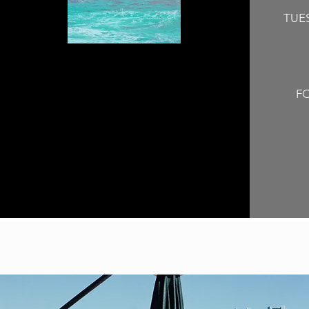
TUES
F