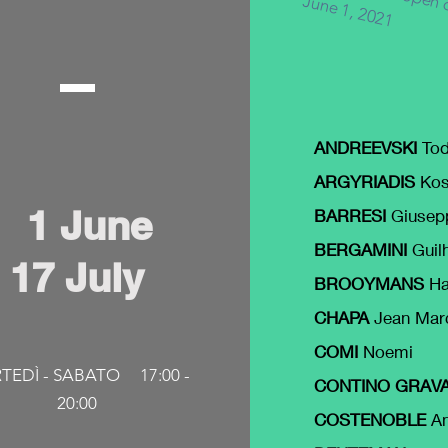
June 1, 2021
ANDREEVSKI
To
ARGYRIADIS
Kos
1 June
BARRESI
Giusep
BERGAMINI
Guil
17 July
BROOYMANS
Ha
CHAPA
Jean Mar
COMI
Noemi
TEDÌ - SABATO 17:00 -
CONTINO GRAV
20:00
COSTENOBLE
An