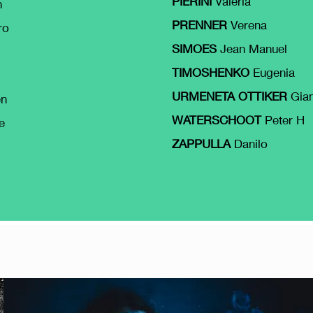
PIERINI
Valeria
n
PRENNER
Verena
ro
SIMOES
Jean Manuel
TIMOSHENKO
Eugenia
URMENETA
OTTIKER
Gian
en
WATERSCHOOT
Peter H
e
ZAPPULLA
Danilo