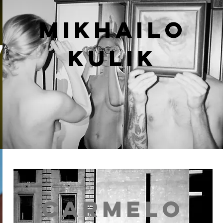
MIKHAILO
V
KULIK
CARMELO