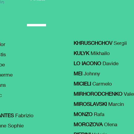
KHRUSCHCHOV
Sergii
dor
KULYK
Mikhailo
tis
LO IACONO
Davide
pe
MEI
Johnny
herme
MICIELI
Carmelo
ns
MIRHORODCHENKO
Valer
c
MIROSLAVSKI
Marcin
MONZO
Rafa
ANTES
Fabrizio
MOROZOVA
Olena
ne Sophie