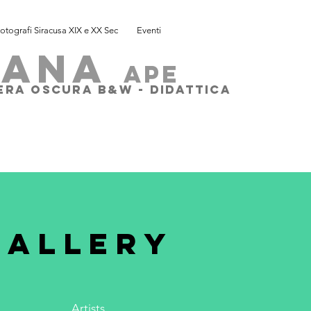
otografi Siracusa XIX e XX Sec
Eventi
SANA
ape
MERA OSCURA B&W - DIDATTICA
GALLERY
o
g
w
o
p
o
n
Artists