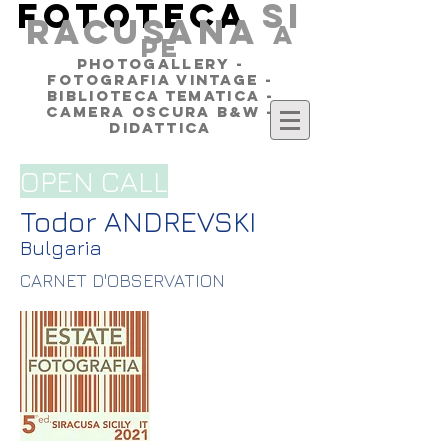
FOTOTECA
SI
RACUSANA
a
pe
PHOTOGALLERY -
FOTOGRAFIA VINTAGE -
BIBLIOTECA TEMATICA -
CAMERA OSCURA B&W -
DIDATTICA
OPEN CALL
Todor ANDREVSKI
Bulgaria
CARNET D'OBSERVATION