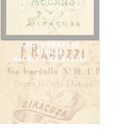
operato stabilmente a
Siracusa dall'Ottocento
al Novecento
I FOTOGRAFI IN
SICILIA
nel XIX e XX Secolo