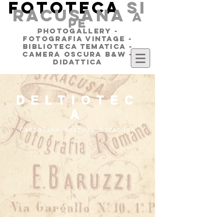
FOTOTECA
SI
RACUSANA
a
pe
PHOTOGALLERY -
FOTOGRAFIA VINTAGE -
BIBLIOTECA TEMATICA -
CAMERA OSCURA B&W -
DIDATTICA
DELTIOTEC
A
Cartoline postali Siracusa