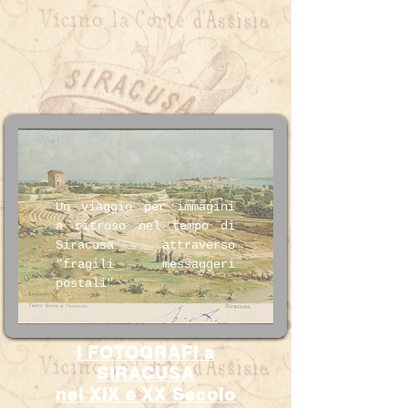
Un viaggio per immagini
a ritroso nel tempo di
Siracusa attraverso
"fragili messaggeri
postali"
I FOTOGRAFI a
SIRACUSA
nel XIX e XX Secolo