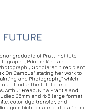
E FUTURE
onor graduate of Pratt Institute
hotography, Printmaking and
Photography Scholarship recipient
k On Campus" stating her work to
inting and Photography” which
study. Under the tutelage of
is, Arthur Freed, Nina Prantis and
udied 35mm and 4x5 large format
te, color, dye transfer, and
ding gum bichromate and platinum