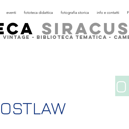
eventi
fototeca didattica
fotografia storica
info e contatti
F
ECA
SIRACU
 VINTAGE - BIBLIOTECA TEMATICA - CA
O
HOSTLAW