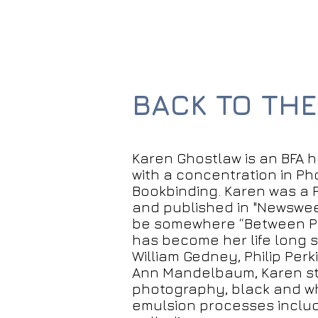
BACK TO TH
Karen Ghostlaw is an BFA h
with a concentration in P
Bookbinding. Karen was a 
and published in "Newswee
be somewhere “Between Pa
has become her life long 
William Gedney, Philip Perk
Ann Mandelbaum, Karen st
photography, black and whi
emulsion processes inclu