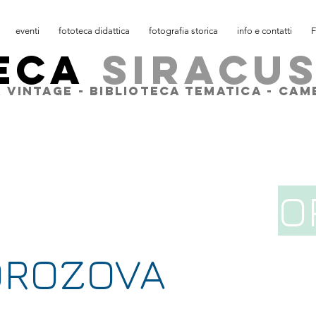
eventi
fototeca didattica
fotografia storica
info e contatti
F
ECA
SIRACU
 VINTAGE - BIBLIOTECA TEMATICA - CA
O
OROZOVA