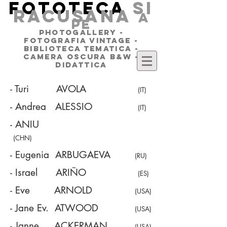
FOTOTECA
SI
RACUSANA
a
pe
PHOTOGALLERY -
FOTOGRAFIA VINTAGE -
BIBLIOTECA TEMATICA -
CAMERA OSCURA B&W -
DIDATTICA
-
Turi
AVOLA
(IT)
- Andrea ALESSIO
(IT)
- ANIU
(CHN)
- Eugenia ARBUGAEVA
(RU)
- Israel ARIÑO
(ES)
- Eve ARNOLD
(USA)
- Jane Ev. ATWOOD
(USA)
- Janne ACKERMAN
(USA)