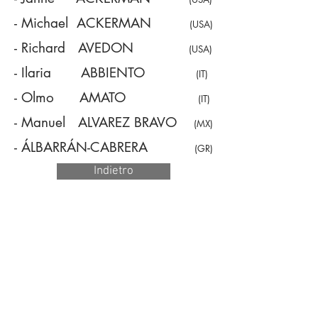
- Michael ACKERMAN
(USA)
- Richard AVEDON
(USA)
- Ilaria ABBIENTO
(IT)
- Olmo AMATO
(IT)
- Manuel ALVAREZ BRAVO
(MX)
- ÁLBARRÁN-CABRERA
(GR)
Indietro
©
2014 - 2026
Fototeca Siracusana
Largo Empedocle, 9 - 96100
Siracusa (Italy) - CF
93087090895