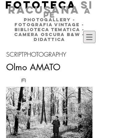
FOTOTECA
SI
RACUSANA
a
pe
PHOTOGALLERY -
FOTOGRAFIA VINTAGE -
BIBLIOTECA TEMATICA -
CAMERA OSCURA B&W -
DIDATTICA
SCRIPTPHOTOGRAPHY
Olmo AMATO
(IT)