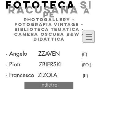
FOTOTECA
SI
RACUSANA
a
pe
PHOTOGALLERY -
FOTOGRAFIA VINTAGE -
BIBLIOTECA TEMATICA -
CAMERA OSCURA B&W -
DIDATTICA
- Angelo ZZAVEN
(IT)
- Piotr ZBIERSKI
(POL)
- Francesco ZIZOLA
(IT)
Indietro
©
2014 - 2026
Fototeca Siracusana
Largo Empedocle, 9 - 96100