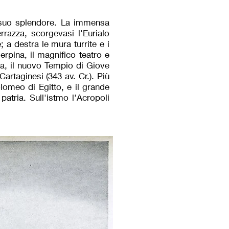
l suo splendore. La immensa
errazza, scorgevasi l'Eurialo
; a destra le mura turrite e i
erpina, il magnifico teatro e
ria, il nuovo Tempio di Giove
rtaginesi (343 av. Cr.). Più
lomeo di Egitto, e il grande
patria. Sull'istmo l'Acropoli