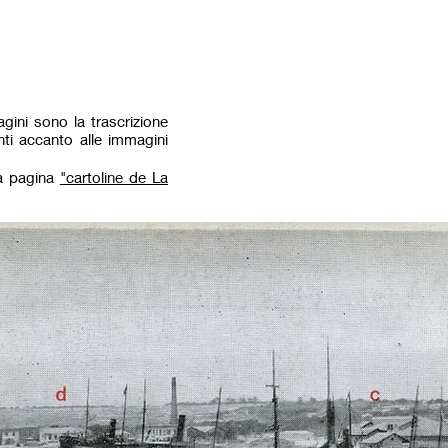
La Casa dei
Viaggiatori
13 - 18
agini sono la trascrizione
enti accanto alle immagini
lla pagina
"cartoline de La