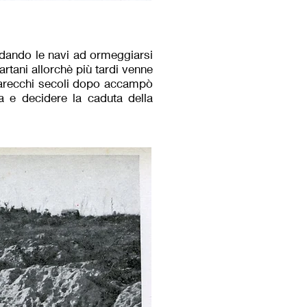
andando le navi ad ormeggiarsi
rtani allorchè più tardi venne
i parecchi secoli dopo accampò
 e decidere la caduta della