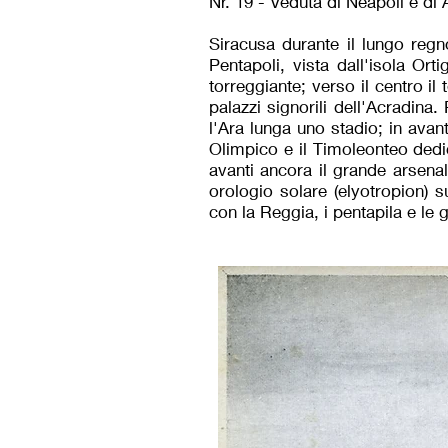
Nr. 19 - Veduta di Neapoli e di 
Siracusa durante il lungo reg
Pentapoli, vista dall'isola Ort
torreggiante; verso il centro il
palazzi signorili dell'Acradina.
l'Ara lunga uno stadio; in avan
Olimpico e il Timoleonteo dedi
avanti ancora il grande arsena
orologio solare (elyotropion) s
con la Reggia, i pentapila e le 