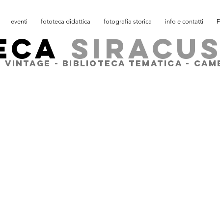
eventi
fototeca didattica
fotografia storica
info e contatti
F
ECA
SIRACU
 VINTAGE - BIBLIOTECA TEMATICA - CA
La Casa dei
racusa
Viaggiatori
1 - 6
artoline de
ggiatori
La Casa dei
 -
Viaggiatori
7 - 12