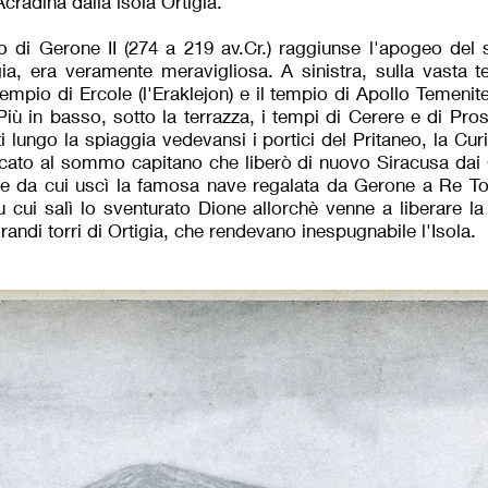
Acradina dalla isola Ortigia.
no di Gerone II (274 a 219 av.Cr.) raggiunse l'apogeo de
igia, era veramente meravigliosa. A sinistra, sulla vasta t
 tempio di Ercole (l'Eraklejon) e il tempio di Apollo Temenite
 Più in basso, sotto la terrazza, i tempi di Cerere e di Pros
ti lungo la spiaggia vedevansi i portici del Pritaneo, la Cu
cato al sommo capitano che liberò di nuovo Siracusa dai Ca
le da cui uscì la famosa nave regalata da Gerone a Re To
u cui salì lo sventurato Dione allorchè venne a liberare la 
grandi torri di Ortigia, che rendevano inespugnabile l'Isola.