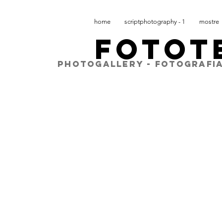
home
scriptphotography - 1
mostre
FOTOT
PHOTOGALLERY - FOTOGRAFIA
La storia di Si
attraverso le c
La Casa dei Via
1
6