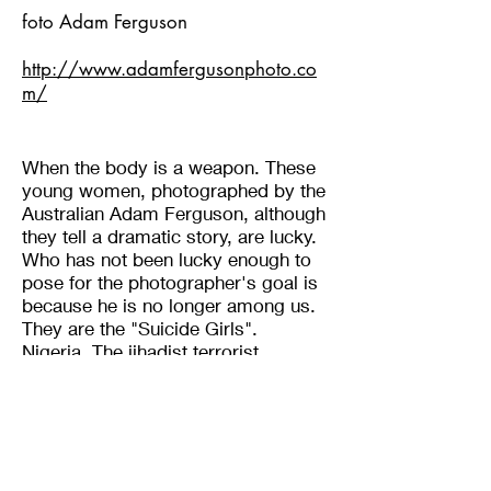
foto Adam Ferguson
http://www.adamfergusonphoto.co
m/
When the body is a weapon. These
young women, photographed by the
Australian Adam Ferguson, although
they tell a dramatic story, are lucky.
Who has not been lucky enough to
pose for the photographer's goal is
because he is no longer among us.
They are the "Suicide Girls".
Nigeria. The jihadist terrorist
organization "Boko Haram" - whose
translation in English means more or
less "forbidden Western education"
- particularly active in the north of
the country, between cities and
especially in schools, to carry out its