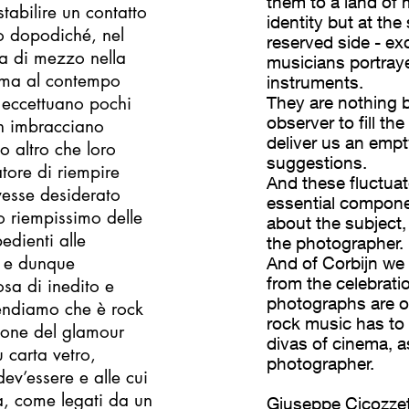
them to a land of 
tabilire un contatto
identity but at th
io dopodiché, nel
reserved side - ex
rra di mezzo nella
musicians portraye
a ma al contempo
instruments.
i eccettuano pochi
They are nothing b
observer to fill t
ijn imbracciano
deliver us an empty 
o altro che loro
suggestions.
atore di riempire
And these fluctuat
vesse desiderato
essential compon
o riempissimo delle
about the subject
edienti alle
the photographer.
i e dunque
And of Corbijn we le
from the celebratio
sa di inedito e
photographs are on
rendiamo che è rock
rock music has to
zione del glamour
divas of cinema, a
u carta vetro,
photographer.
dev’essere e alle cui
a, come legati da un
Giuseppe Cicozzet