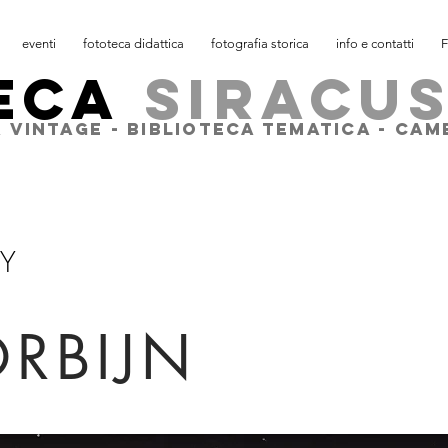
eventi
fototeca didattica
fotografia storica
info e contatti
F
ECA
SIRACU
 VINTAGE - BIBLIOTECA TEMATICA - CA
Y
RBIJN