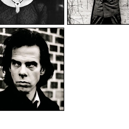
ana
Largo Empedocle, 9 - 96100 Siracusa (Italy) - CF