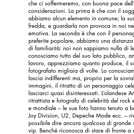
che ci soffermeremo, con buona pace dell’
considerazioni. La prima è che con il so
abbiamo alcun elemento in comune; la su
fredda, e guardarla non provoca in noi n
emotiva. La seconda è che con il persona
preferite popolare, abbiamo una distanza
di familiarità: noi non sappiamo nulla di le
conosciamo tutto del suo lato pubblico, a
lavoro, apprezziamo quanto produce, il su
fotografato migliaia di volte. Lo conoscia
lascia indifferenti ma, proprio per la sov
immagini, il ritratto di un personaggio ce
lasciarci quasi disinteressati. L’olandese A
ritrattista e fotografo di celebrità del roc
e mondiale – le sue foto hanno tenuto a b
Joy Division, U2, Depeche Mode ecc. – ri
possibile dire ancora qualcosa di grande sul
vip. Benché riconosca di stare di fronte a 