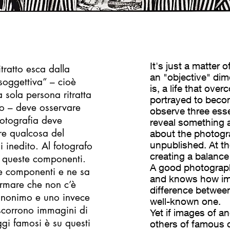
It's just a matter
itratto esca dalla
an "objective" dim
soggettiva” – cioè
is, a life that ove
a sola persona ritratta
portrayed to beco
mo – deve osservare
observe three ess
fotografia deve
reveal something 
re qualcosa del
about the photogra
unpublished. At t
 inedito. Al fotografo
creating a balanc
ra queste componenti.
A good photograp
te componenti e ne sa
and knows how impo
ermare che non c’è
difference betwee
 anonimo e uno invece
well-known one.
 scorrono immagini di
Yet if images of 
gi famosi è su questi
others of famous c