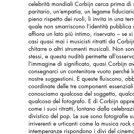
celebrità mondiali Corbijn cerca prima di s
paritario, un’empatia, un legame fiduciar
pieno rispetto dei ruoli, li invita in una te
quale non smarriscono l’identità pubblic
affiora un lato più intimo, riservato – se s
casi quasi mai i musicisti ritratti da Corb
chitarre o altri strumenti musicali. Non son
stessi, e questa nudità permette all’osserv
l’immagine di significato, quasi Corbijn a
consegnarci un contenitore vuoto perché l
nostre suggestioni. E queste fluiscono, obb
coordinate delle tre componenti essenzial
conosciamo qualcosa del soggetto, qualco
qualcosa del fotografo. E di Corbijn app
come i suoi ritratti, lontano dalla celebra
divistico del pop. Le sue sono fotografie s
irriverenti e urticanti come la musica rock 
intemperanze rispondono i divi del cinem