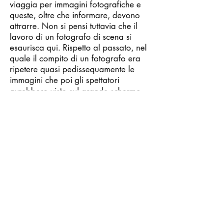
viaggia per immagini fotografiche e
queste, oltre che informare, devono
attrarre. Non si pensi tuttavia che il
lavoro di un fotografo di scena si
esaurisca qui. Rispetto al passato, nel
quale il compito di un fotografo era
ripetere quasi pedissequamente le
immagini che poi gli spettatori
avrebbero visto sul grande schermo,
oggi la sua libertà creativa – il limite
è stabilito dalla sensibilità del singolo
fotografo – si è estesa fino a
svincolarsi dal ruolo di reporter
(qualcuno cioè che documenti
freddamente l’attività di un set) per
abbracciare la figura di un vero e
proprio interprete della lavorazione.
E sebbene si tratti di un lavoro su
commissione, un fotografo di scena
che gode della fiducia di regista e