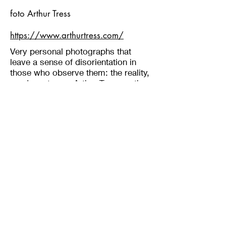
foto Arthur Tress
https://www.arthurtress.com/
Very personal photographs that
leave a sense of disorientation in
those who observe them: the reality,
sends us to say Arthur Tress, author
of the photographs you see, is in
that distant and mysterious
elsewhere that resides within us,
and that often is articulated in
immediacy to give "form" to a
thought that signals an inner
disturbance.
Tress photographs her fears and the
external reality - which has been and
is the totemic element around which
entire generations passed and, let
us suppose, future, they attempt to
capture - is nothing but a fifth where