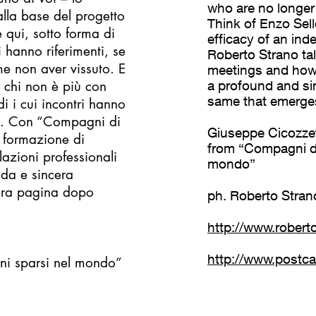
who are no longer
alla base del progetto
Think of Enzo Sell
è qui, sotto forma di
efficacy of an ind
 hanno riferimenti, se
Roberto Strano tal
me non aver vissuto. E
meetings and how 
a chi non è più con
a profound and sin
same that emerges
i i cui incontri hanno
ile. Con “Compagni di
Giuseppe Cicozzet
a formazione di
from “Compagni di v
lazioni professionali
mondo”
nda e sincera
iora pagina dopo
ph. Roberto Stran
http://www.robert
http://www.postca
ani sparsi nel mondo”