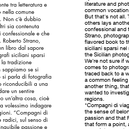
literature and pho
te tra letteratura e
common vocation to
o nella comune
But that's not all.
i. Non c’è dubbio
others lays anothe
ltri sia contenuta
confessional and t
i confessionale e che
Strano, photograph
i. Roberto Strano,
flavored book to t
un libro dal sapore
siciliani sparsi n
the Sicilian photog
afi siciliani sparsi
We’re not sure if 
 la tradizione
comes to photogra
n sappiamo se si
traced back to a 
si parla di fotografia
a common feeling -
no riconducibili a una
another thing, that
dare un sentire
wanted to investig
 un’altra cosa, cioè
regions.
ra volessimo indagare
"Compagni di viagg
the sense of belo
regioni. “Compagni di
passion and that 
 radici, sul senso di
that form a point,
inguibile passione e