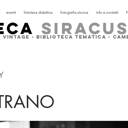
eventi
fototeca didattica
fotografia storica
info e contatti
F
ECA
SIRACU
 VINTAGE - BIBLIOTECA TEMATICA - CA
Y
STRANO