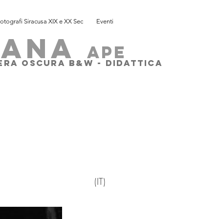
otografi Siracusa XIX e XX Sec
Eventi
SANA
ape
MERA OSCURA B&W - DIDATTICA
(
IT)