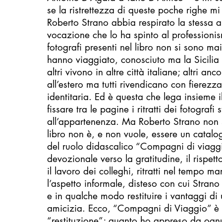
se la ristrettezza di queste poche righe mi 
Roberto Strano abbia respirato la stessa 
vocazione che lo ha spinto al professionis
fotografi presenti nel libro non si sono mai 
hanno viaggiato, conosciuto ma la Sicilia l
altri vivono in altre città italiane; altri a
all’estero ma tutti rivendicano con fierez
identitaria. Ed è questa che lega insieme i
fissare tra le pagine i ritratti dei fotografi
all’appartenenza. Ma Roberto Strano non s
libro non è, e non vuole, essere un catalo
del ruolo didascalico “Compagni di viagg
devozionale verso la gratitudine, il rispet
il lavoro dei colleghi, ritratti nel tempo 
l’aspetto informale, disteso con cui Strano
e in qualche modo restituire i vantaggi d
amicizia. Ecco, “Compagni di Viaggio” è l
“restituzione”; quanto ho appreso da ognu