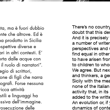
There’s no country 
ta, ma è fuori dubbio
doubt that this de
ente che altrove. Ed è
And it is precisely
ha prodotto in Sicilia
a number of writer
spettive diverse e
perspectives and w
i in altri contesti. E’
find equal in othe
sorta dalle acque con
to have arisen fro
il ruolo di narratori”.
to children to who
We agree. But next
io di scrittori,
and thinkers, a ge
one di figli che narra
Sicily with the m
otografi. Forse nessuna
none of the Italia
icca attività
activity that, in i
stili e linguaggi ha
added to the writt
ressiva dell’immagine.
An evolution or, if
rosecuzione delle
dynamics of conte