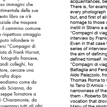
acquaintances, bec
erso immagini che
There is, for examp
timentale delle sue
every photograph 
sto libro ce n’è
but, and first of a
ziale che traspare
homage to those w
instill in Strano a
lo il cammino comune
"Compagni di viag
 e rispettoso omaggio
interview by Frank
aputo infondere in
Even in that case
versi “Compagni di
series of intervie
vista di Frank Horvat,
the aim of defining
 fotografo francese,
defined himself. 
randi colleghi, ha
"Compagni di viagg
Battaglia and Fer
cutore, cercare una
Aldo Palazzolo, f
ografia dopo
Thomas Roma to G
prendiamo come da
to Tano D'Amico - 
ando Scianna, da
narrowness of the
seppe Tornatore a
them - Roberto St
i Chiaramonte, da
vocation that drov
eranno tutti gli altri
Many of the phot