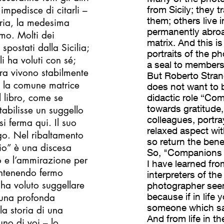
impedisce di citarli –
from Sicily; they 
them; others live in
aria, la medesima
permanently abroa
mo. Molti dei
matrix. And this is
spostati dalla Sicilia;
portraits of the 
i ha voluti con sé;
a seal to members
ncora vivono stabilmente
But Roberto Stran
za la comune matrice
does not want to b
l libro, come se
didactic role “Com
towards gratitude,
 stabilisse un suggello
colleagues, portra
i ferma qui. Il suo
relaxed aspect wi
go. Nel ribaltamento
so return the bene
io” è una discesa
So, "Companions of
to e l’ammirazione per
I have learned fr
mantenendo fermo
interpreters of the
 ha voluto suggellare
photographer seems
because if in life
i una profonda
someone which say
a storia di una
And from life in 
no di voi – lo