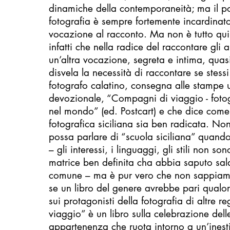
dinamiche della contemporaneità; ma il pon
fotografia è sempre fortemente incardinat
vocazione al racconto. Ma non è tutto qu
infatti che nella radice del raccontare gli a
un’altra vocazione, segreta e intima, quas
disvela la necessità di raccontare se stess
fotografo calatino, consegna alle stampe 
devozionale, “Compagni di viaggio - fotogr
nel mondo” (ed. Postcart) e che dice come
fotografica siciliana sia ben radicata. No
possa parlare di “scuola siciliana” quando 
– gli interessi, i linguaggi, gli stili non so
matrice ben definita cha abbia saputo sal
comune – ma è pur vero che non sappiamo
se un libro del genere avrebbe pari qualo
sui protagonisti della fotografia di altre 
viaggio” è un libro sulla celebrazione delle
appartenenza che ruota intorno a un’inest