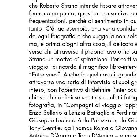
che Roberto Strano intende fissare attrav
formano un punto, quasi un consuntivo sen
frequentazioni, perché di sentimento in que
tanto. C’è, ad esempio, una vena confiden
da ogni fotografia e che suggella non so
ma, e prima d’ogni altra cosa, il delicato
verso chi attraverso il proprio lavoro ha s
Strano un motivo d’ispirazione. Per certi 
viaggio” ci ricorda il magnifico libro-inter
“Entre vues”. Anche in quel caso il grande
attraverso una serie di interviste ai suoi g
inteso, con l’obiettivo di definire l’interlo
chiave che definisse se stesso. Infatti fot
fotografia, in “Compagni di viaggio” ap
Enzo Sellerio a Letizia Battaglia e Ferdin
Giuseppe Leone a Aldo Palazzolo, da Giu
Tony Gentile, da Thomas Roma a Giovann
Antoine D’Agata a Tano D’Amico – e mi scus