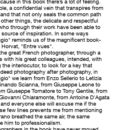
ause in this book there’s a lot of feeling.
le, a confidential vein that transpires from
and that not only seals the common path
ll other things, the delicate and respectful
ho through their work have been able to
 a source of inspiration. In some ways
gio" reminds us of the magnificent book-
 Horvat, "Entre vues".
 the great French photographer, through a
ws with his great colleagues, intended, with
 the interlocutor, to look for a key that
Indeed photography after photography, in
io" we learn from Enzo Sellerio to Letizia
dinando Scianna, from Giuseppe Leone to
rom Giuseppe Tornatore to Tony Gentile, from
iovanni Chiaramonte, from Antoine D'Agata
and everyone else will excuse me if the
se few lines prevents me from mentioning
rano breathed the same air, the same
e him to professionalism.
ographers in the book have never moved