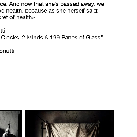
ence. And now that she’s passed away, we
od health, because as she herself said:
ret of health».
ti
 Clocks, 2 Minds & 199 Panes of Glass”
onutti