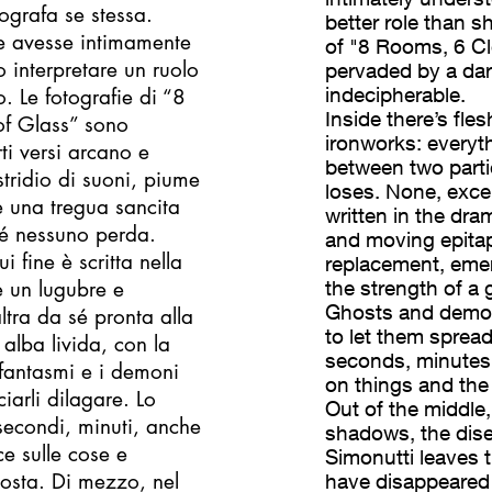
ografa se stessa.
better role than 
e avesse intimamente
of "8 Rooms, 6 Cl
 interpretare un ruolo
pervaded by a da
indecipherable.
. Le fotografie di “8
Inside there’s fle
f Glass” sono
ironworks: everyth
ti versi arcano e
between two part
stridio di suoni, piume
loses. None, exce
e una tregua sancita
written in the dr
hé nessuno perda.
and moving epitaph
 fine è scritta nella
replacement, emer
 un lugubre e
the strength of a 
Ghosts and demons
ltra da sé pronta alla
to let them spread
alba livida, con la
seconds, minutes,
I fantasmi e i demoni
on things and the
iarli dilagare. Lo
Out of the middle,
secondi, minuti, anche
shadows, the dise
ce sulle cose e
Simonutti leaves 
sposta. Di mezzo, nel
have disappeared 