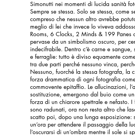
Simonutti nei momenti di lucida sanità fot
Sempre se stessa. Solo se stessa, come s
compreso che nessun altro avrebbe potuto
meglio di lei che invece lo viveva addosso
Rooms, 6 Clocks, 2 Minds & 199 Panes o
pervase da un simbolismo oscuro, per cer
indecifrabile. Dentro c’è carne e sangue, 
e ferraglie: tutto è diviso equamente com
tra due parti perché nessuno vinca, perc
Nessuno, fuorché la stessa fotografa, la cui
forza drammatica di ogni fotografia come
commovente epitaffio. Le allucinazioni, l’a
sostituzione, emergono dal buio come un 
forza di un chiarore spettrale e nefasto. 
sono radunati, ora non resta altro che lasc
scatto poi, dopo una lunga esposizione: 
un’ora per attendere il passaggio della lu
l’oscurarsi di un’ombra mentre il sole si 