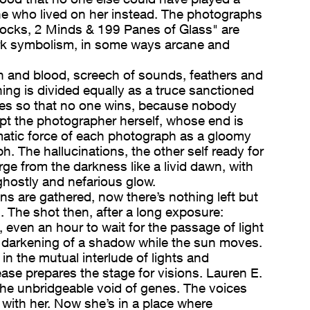
she who lived on her instead. The photographs
ocks, 2 Minds & 199 Panes of Glass" are
rk symbolism, in some ways arcane and
sh and blood, screech of sounds, feathers and
ing is divided equally as a truce sanctioned
ies so that no one wins, because nobody
pt the photographer herself, whose end is
amatic force of each photograph as a gloomy
. The hallucinations, the other self ready for
ge from the darkness like a livid dawn, with
ghostly and nefarious glow.
 are gathered, now there’s nothing left but
. The shot then, after a long exposure:
 even an hour to wait for the passage of light
 darkening of a shadow while the sun moves.
 in the mutual interlude of lights and
ase prepares the stage for visions. Lauren E.
the unbridgeable void of genes. The voices
with her. Now she’s in a place where