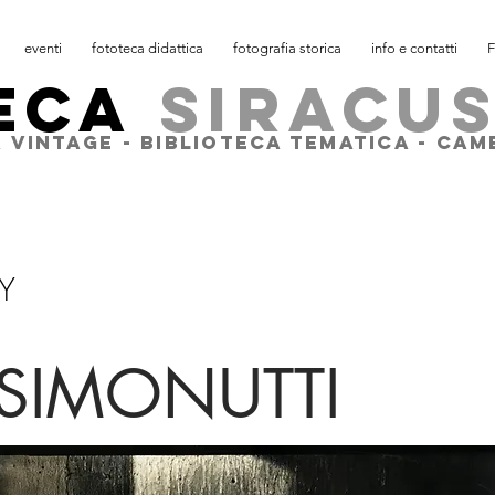
eventi
fototeca didattica
fotografia storica
info e contatti
F
ECA
SIRACU
 VINTAGE - BIBLIOTECA TEMATICA - CA
Y
. SIMONUTTI