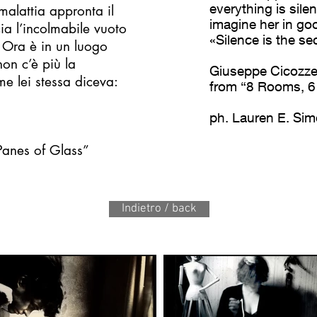
everything is sil
malattia appronta il
imagine her in go
cia l’incolmabile vuoto
«Silence is the sec
 Ora è in un luogo
on c’è più la
Giuseppe Cicozzet
e lei stessa diceva:
from “8 Rooms, 6
ph. Lauren E. Sim
anes of Glass”
Indietro / back