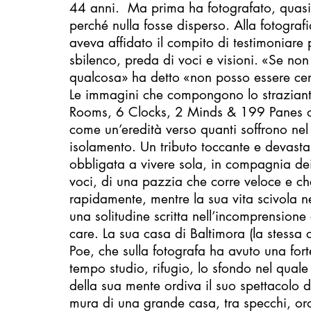
44 anni. Ma prima ha fotografato, quas
perché nulla fosse disperso. Alla fotograf
aveva affidato il compito di testimoniare 
sbilenco, preda di voci e visioni. «Se non
qualcosa» ha detto «non posso essere cer
Le immagini che compongono lo straziant
Rooms, 6 Clocks, 2 Minds & 199 Panes o
come un’eredità verso quanti soffrono nel 
isolamento. Un tributo toccante e devasta
obbligata a vivere sola, in compagnia de
voci, di una pazzia che corre veloce e che
rapidamente, mentre la sua vita scivola ne
una solitudine scritta nell’incomprensione
care. La sua casa di Baltimora (la stessa c
Poe, che sulla fotografa ha avuto una fort
tempo studio, rifugio, lo sfondo nel quale 
della sua mente ordiva il suo spettacolo dist
mura di una grande casa, tra specchi, orol