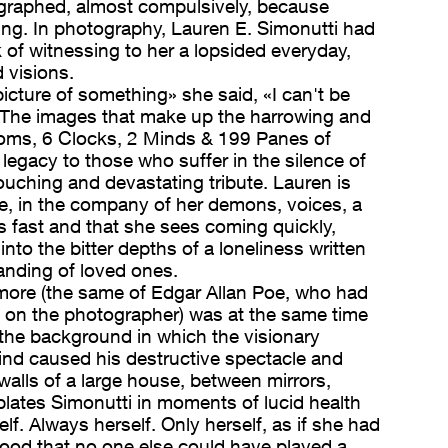
ographed, almost compulsively, because
ng. In photography, Lauren E. Simonutti had
 of witnessing to her a lopsided everyday,
 visions.
 picture of something» she said, «I can't be
»The images that make up the harrowing and
oms, 6 Clocks, 2 Minds & 199 Panes of
legacy to those who suffer in the silence of
 touching and devastating tribute. Lauren is
ne, in the company of her demons, voices, a
 fast and that she sees coming quickly,
s into the bitter depths of a loneliness written
anding of loved ones.
more (the same of Edgar Allan Poe, who had
e on the photographer) was at the same time
 the background in which the visionary
ind caused his destructive spectacle and
walls of a large house, between mirrors,
plates Simonutti in moments of lucid health
f. Always herself. Only herself, as if she had
tood that no one else could have played a