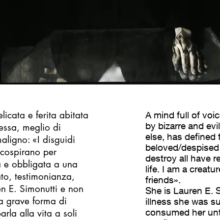
icata e ferita abitata
A mind full of vo
by bizarre and evi
essa, meglio di
else, has defined 
aligno: «I disguidi
beloved/despised 
cospirano per
destroy all have 
a e obbligata a una
life. I am a creat
ato, testimonianza,
friends».
n E. Simonutti e non
She is Lauren E. S
una grave forma di
illness she was su
consumed her until
rla alla vita a soli