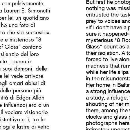
But first he phot
i compulsivamente,
nothing was missi
ia Lauren E. Simonutti
entrusted the task
per lei un quotidiano
prey to voices and
 ho una foto di
«If I don't have a
ta che sia successo».
sure it happened
e e misterioso “8
mysterious "8 Ro
f Glass” contano
Glass" count as a 
their isolation. A
silenzio del loro
forced to live alo
nte. Lauren è
madness that runs
i suoi demoni, delle
while her life slip
 lei vede arrivare
in the misunderst
gli amari abissi di
Her home in Balti
 delle persone più
a strong influenc
ittà di Edgar Allan
a study, a refuge,
shouting of her m
e influenza) era a un
there, among the 
il vociare visionario
clocks and glass 
ruttivo e lì, tra le
photographs hersel
ogi e lastre di vetro
intimately unders