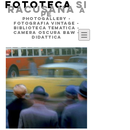
FOTOTECA
SI
RACUSANA
a
pe
PHOTOGALLERY -
FOTOGRAFIA VINTAGE -
BIBLIOTECA TEMATICA -
CAMERA OSCURA B&W -
DIDATTICA