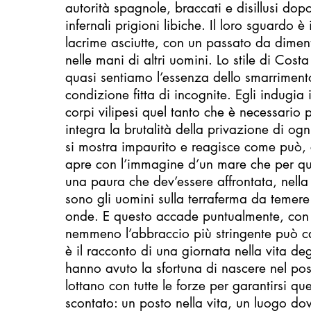
autorità spagnole, braccati e disillusi dopo
infernali prigioni libiche. Il loro sguardo è 
lacrime asciutte, con un passato da diment
nelle mani di altri uomini. Lo stile di Costa
quasi sentiamo l’essenza dello smarriment
condizione fitta di incognite. Egli indugia in
corpi vilipesi quel tanto che è necessario p
integra la brutalità della privazione di ogn
si mostra impaurito e reagisce come può, 
apre con l’immagine d’un mare che per qu
una paura che dev’essere affrontata, nell
sono gli uomini sulla terraferma da temere
onde. E questo accade puntualmente, con
nemmeno l’abbraccio più stringente può ca
è il racconto di una giornata nella vita degl
hanno avuto la sfortuna di nascere nel pos
lottano con tutte le forze per garantirsi q
scontato: un posto nella vita, un luogo do