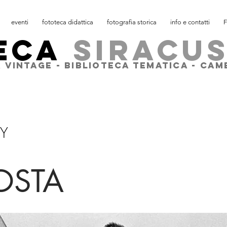
eventi
fototeca didattica
fotografia storica
info e contatti
F
ECA
SIRACU
 VINTAGE - BIBLIOTECA TEMATICA - CA
Y
OSTA