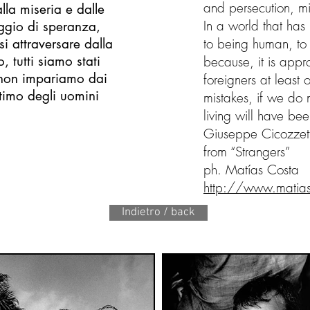
and persecution, m
lla miseria e dalle
In a world that has 
ggio di speranza,
to being human, to
i attraversare dalla
, tutti siamo stati
because, it is appr
e non impariamo dai
foreigners at least 
ltimo degli uomini
mistakes, if we do n
living will have bee
Giuseppe Cicozzett
from “Strangers”
ph. Matías Costa
http://www.matia
Indietro / back