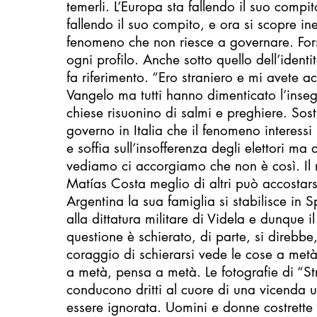
temerli. L’Europa sta fallendo il suo compit
fallendo il suo compito, e ora si scopre i
fenomeno che non riesce a governare. For
ogni profilo. Anche sotto quello dell’identi
fa riferimento. “Ero straniero e mi avete acc
Vangelo ma tutti hanno dimenticato l’ins
chiese risuonino di salmi e preghiere. Sost
governo in Italia che il fenomeno interessi 
e soffia sull’insofferenza degli elettori ma
vediamo ci accorgiamo che non è così. Il r
Matías Costa meglio di altri può accostars
Argentina la sua famiglia si stabilisce in 
alla dittatura militare di Videla e dunque i
questione è schierato, di parte, si direbbe
coraggio di schierarsi vede le cose a metà
a metà, pensa a metà. Le fotografie di “St
conducono dritti al cuore di una vicenda
essere ignorata. Uomini e donne costrette 