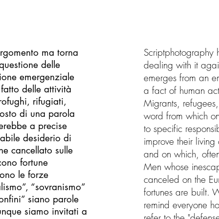
Scriptphotography h
’argomento ma torna
questione delle
dealing with it agai
ione emergenziale
emerges from an em
atto delle attività
a fact of human acti
fughi, rifugiati,
Migrants, refugees,
 posto di una parola
word from which on
nerebbe a precise
to specific respons
tabile desiderio di
improve their livin
ne cancellato sulle
and on which, often,
cono fortune
Men whose inescapab
ono le forze
canceled on the Eu
alismo”, “sovranismo”
fortunes are built. 
onfini” siano parole
remind everyone how
unque siamo invitati a
refer to the "defen