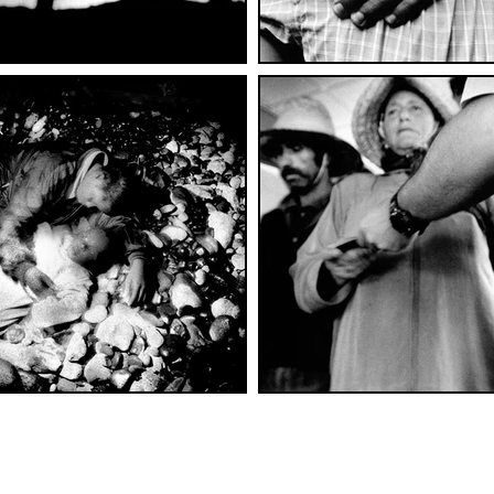
ana
Largo Empedocle, 9 - 96100 Siracusa (Italy) - CF