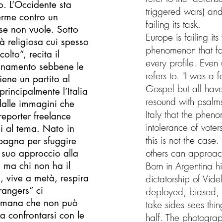
o. L’Occidente sta
triggered wars) and
nerme contro un
failing its task.
se non vuole. Sotto
Europe is failing its
tà religiosa cui spesso
phenomenon that fa
olto”, recita il
every profile. Even u
egnamento sebbene le
refers to. "I was a
iene un partito al
Gospel but all have
principalmente l’Italia
resound with psalms
 dalle immagini che
Italy that the phen
eporter freelance
intolerance of vote
i al tema. Nato in
this is not the case
Spagna per sfuggire
others can approach
l suo approccio alla
, ma chi non ha il
Born in Argentina hi
, vive a metà, respira
dictatorship of Vide
rangers” ci
deployed, biased, 
 umana che non può
take sides sees thing
a confrontarsi con le
half. The photograph