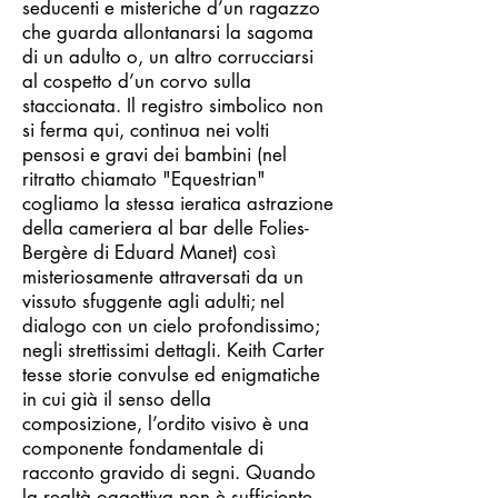
seducenti e misteriche d’un ragazzo
che guarda allontanarsi la sagoma
di un adulto o, un altro corrucciarsi
al cospetto d’un corvo sulla
staccionata. Il registro simbolico non
si ferma qui, continua nei volti
pensosi e gravi dei bambini (nel
ritratto chiamato "Equestrian"
cogliamo la stessa ieratica astrazione
della cameriera al bar delle Folies-
Bergère di Eduard Manet) così
misteriosamente attraversati da un
vissuto sfuggente agli adulti; nel
dialogo con un cielo profondissimo;
negli strettissimi dettagli. Keith Carter
tesse storie convulse ed enigmatiche
in cui già il senso della
composizione, l’ordito visivo è una
componente fondamentale di
racconto gravido di segni. Quando
la realtà oggettiva non è sufficiente