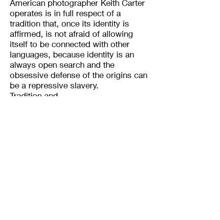
American photographer Keith Carter
operates is in full respect of a
tradition that, once its identity is
affirmed, is not afraid of allowing
itself to be connected with other
languages, because identity is an
always open search and the
obsessive defense of the origins can
be a repressive slavery.
Tradition and
contemporaneityrespectfully coexist
in the series of Keith Carter as two
esteemed neighbors who look at
each other with elegant deference;
and therefore photography, once
freed from its "literal" nature, has
introjected more subjective and
emotional qualities.
Carter looks to the past without
forgetting that he is a child of his
time and therefore it’s in this
ambivalence that we understand