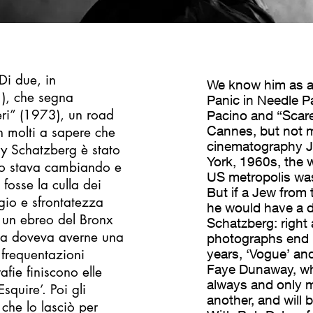
Di due, in
We know him as a c
1), che segna
Panic in Needle P
eri” (1973), un road
Pacino and “Scare
Cannes, but not 
 molti a sapere che
cinematography J
ry Schatzberg è stato
York, 1960s, the 
do stava cambiando e
US metropolis was 
fosse la culla dei
But if a Jew from 
ggio e sfrontatezza
he would have a d
e un ebreo del Bronx
Schatzberg: right
ezza doveva averne una
photographs end 
frequentazioni
years, ‘Vogue’ and
Faye Dunaway, who
rafie finiscono elle
always and only m
Esquire’. Poi gli
another, and will 
che lo lasciò per