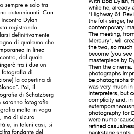
With Bob Dylan, f
no sempre e solo tra
while he, already a
anno determinanti. Con
"Highway 61 Revis
 incontra Dylan
the folk singer, 
 sta registrando
contemporary image
The meeting, from
arsi definitivamente
Mercury", will cre
isogno di qualcuno che
the two, so much 
emporanea in linea
become (you see it
ncontro, dal quale
masterpiece by Dy
ringerà tra i due un
Then the cinema. 
 fotografia di
photographs impre
ione) la copertina di
be photographs th
was very much in 
londe”. Poi, il
interpreters, but 
tografie di Schatzberg
complicity and, i
n saranno fotografie
extemporaneousne
grafia molto in voga
photography for D
i, ma di sicuro
were numb ‘cause 
à e, in taluni casi, si
refined casualnes
cifra fondante del
backstage shots. 