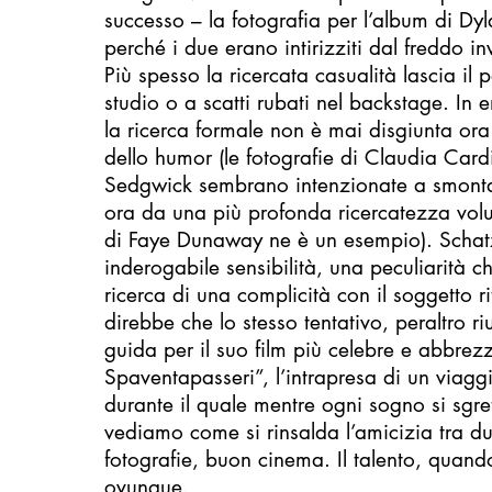
successo – la fotografia per l’album di Dyl
perché i due erano intirizziti dal freddo i
Più spesso la ricercata casualità lascia il 
studio o a scatti rubati nel backstage. In e
la ricerca formale non è mai disgiunta ora
dello humor (le fotografie di Claudia Card
Sedgwick sembrano intenzionate a smontare 
ora da una più profonda ricercatezza volum
di Faye Dunaway ne è un esempio). Scha
inderogabile sensibilità, una peculiarità c
ricerca di una complicità con il soggetto ri
direbbe che lo stesso tentativo, peraltro riu
guida per il suo film più celebre e abbrez
Spaventapasseri”, l’intrapresa di un viagg
durante il quale mentre ogni sogno si sgre
vediamo come si rinsalda l’amicizia tra d
fotografie, buon cinema. Il talento, quando
ovunque.