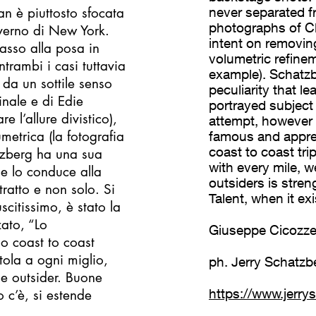
an è piuttosto sfocata
never separated f
photographs of C
nverno di New York.
intent on removing
passo alla posa in
volumetric refine
ntrambi i casi tuttavia
example). Schatzbe
 da un sottile senso
peculiarity that l
inale e di Edie
portrayed subject
l’allure divistico),
attempt, however 
etrica (la fotografia
famous and apprec
coast to coast tr
tzberg ha una sua
with every mile, 
he lo conduce alla
outsiders is str
tratto e non solo. Si
Talent, when it ex
scitissimo, è stato la
zato, “Lo
Giuseppe Cicozzet
io coast to coast
tola a ogni miglio,
ph. Jerry Schatzb
ue outsider. Buone
https://www.jerry
 c’è, si estende