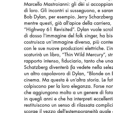
Marcello Mastroianni: gli dèi si accoppia
di loro. Gli incontri si susseguono, e sar
Bob Dylan, per esempio. Jerry Scharzberg
mentre questi, già all’apice della carriera,
“Highway 61 Revisited”. Dylan vuole scroll
di dosso l’immagine del folk singer, ha b
costruisca un’immagine diversa, più cont
con le sue nuove produzioni elettriche. L’i
scaturirà un libro, “Thin Wild Mercury”, st
rapporto intenso, fiduciario, tanto che una
Schatzberg diventerà (la vedete nella selez
un altro capolavoro di Dylan, “Blonde on B
cinema. Ma questa è un’altra storia. Le fo
colpiscono per la loro eleganza. Forse no
che aggiungono molto a un genere di foto
in quegli anni e che ha interpreti eccellent
restituiscono un senso di rilassata complicit
scorge il vezzo dell’estemporaneità quale 