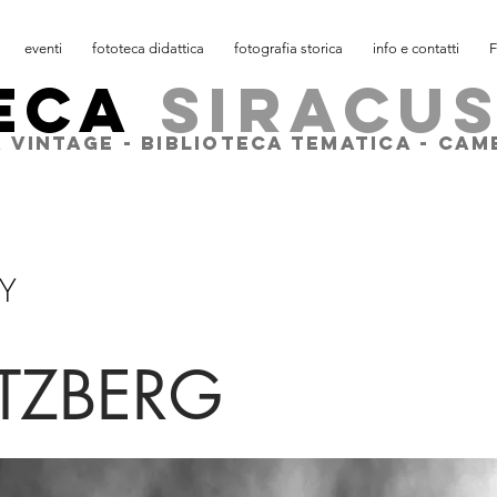
eventi
fototeca didattica
fotografia storica
info e contatti
F
ECA
SIRACU
 VINTAGE - BIBLIOTECA TEMATICA - CA
Y
ATZBERG