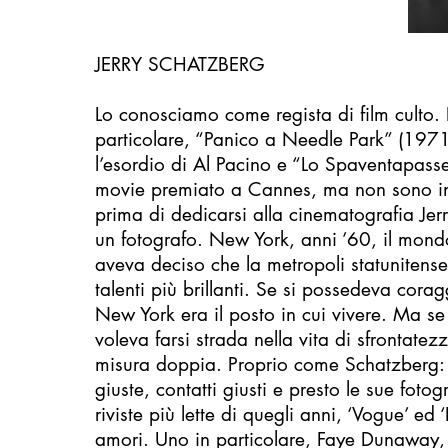
JERRY SCHATZBERG
Lo conosciamo come regista di film culto. 
particolare, “Panico a Needle Park” (197
l’esordio di Al Pacino e “Lo Spaventapass
movie premiato a Cannes, ma non sono in
prima di dedicarsi alla cinematografia Jer
un fotografo. New York, anni ’60, il mon
aveva deciso che la metropoli statunitense 
talenti più brillanti. Se si possedeva cora
New York era il posto in cui vivere. Ma s
voleva farsi strada nella vita di sfrontat
misura doppia. Proprio come Schatzberg: 
giuste, contatti giusti e presto le sue fotog
riviste più lette di quegli anni, ‘Vogue’ ed ‘
amori. Uno in particolare, Faye Dunaway, 