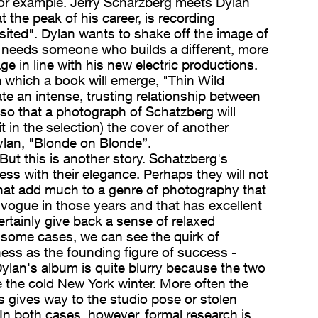
or example. Jerry Scharzberg meets Dylan
t the peak of his career, is recording
ited". Dylan wants to shake off the image of
he needs someone who builds a different, more
 in line with his new electric productions.
 which a book will emerge, "Thin Wild
ate an intense, trusting relationship between
so that a photograph of Schatzberg will
 in the selection) the cover of another
lan, "Blonde on Blonde”.
But this is another story. Schatzberg's
ss with their elegance. Perhaps they will not
at add much to a genre of photography that
vogue in those years and that has excellent
certainly give back a sense of relaxed
n some cases, we can see the quirk of
ss as the founding figure of success -
ylan's album is quite blurry because the two
the cold New York winter. More often the
s gives way to the studio pose or stolen
In both cases, however, formal research is