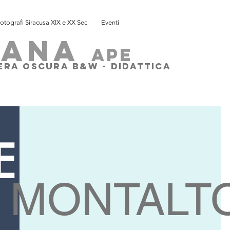
otografi Siracusa XIX e XX Sec
Eventi
SANA
ape
MERA OSCURA B&W - DIDATTICA
E
I
MONTALT