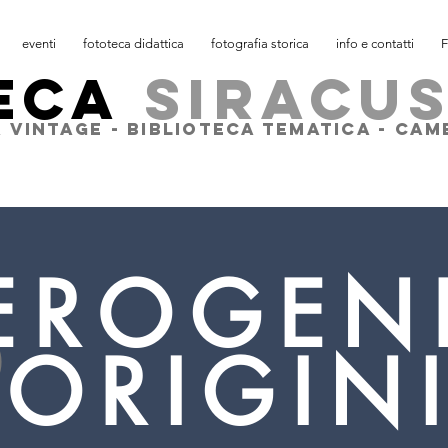
eventi
fototeca didattica
fotografia storica
info e contatti
F
ECA
SIRACU
 VINTAGE - BIBLIOTECA TEMATICA - CA
EROGEN
O
ORIGIN