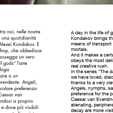
tra noi, nelle nostre
A day in the life of
e una quotidianità
Kondakov brings t
means of transport 
 Alexei Kondakov. E
mortals.
shop, che obbedisce
And it makes a cer
 possegga un vero
obeys the most deli
f gods” l’arte
real creative rush.
aloga
In the series "The da
zie a un
we have loved, dial
rprendente. Angeli,
thanks to a very cle
icolare preferenza
Angels, nymphs, sa
preference for the 
 Caesar van
Caesar van Everding
endosi a proprio
alienating, peripher
 e dove più visibili
decay are more visib