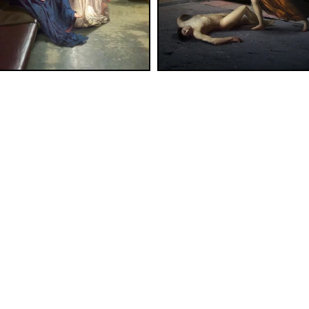
ana
Largo Empedocle, 9 - 96100 Siracusa (Italy) - CF