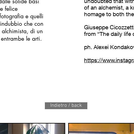
alle solide basi
undoubted that wit
of an alchemist, a 
e felice
homage to both the 
fotografia e quelli
è indubbio che con
Giuseppe Cicozzett
alchimista, di un
from “The daily life
entrambe le arti.
ph. Alexei Kondako
https://www.instag
Indietro / back