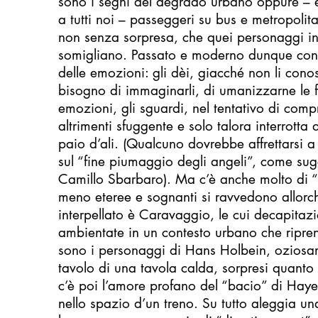
sono i segni del degrado urbano oppure – e
a tutti noi – passeggeri su bus e metropolit
non senza sorpresa, che quei personaggi in
somigliano. Passato e moderno dunque conv
delle emozioni: gli dèi, giacché non li co
bisogno di immaginarli, di umanizzarne le f
emozioni, gli sguardi, nel tentativo di com
altrimenti sfuggente e solo talora interrott
paio d’ali. (Qualcuno dovrebbe affrettarsi a
sul “fine piumaggio degli angeli”, come sug
Camillo Sbarbaro). Ma c’è anche molto di “t
meno eteree e sognanti si ravvedono allorc
interpellato è Caravaggio, le cui decapitaz
ambientate in un contesto urbano che ripren
sono i personaggi di Hans Holbein, oziosa
tavolo di una tavola calda, sorpresi quanto 
c’è poi l’amore profano del “bacio” di Hay
nello spazio d’un treno. Su tutto aleggia un