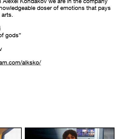
h Alexei Kondakov we are in the company
knowledgeable doser of emotions that pays
arts.
i
 of gods”
v
ram.com/alksko/