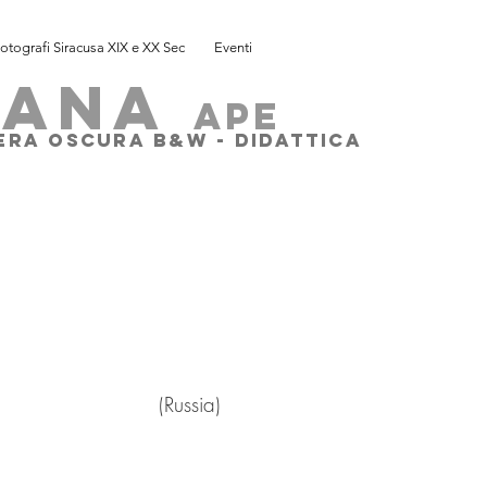
otografi Siracusa XIX e XX Sec
Eventi
SANA
ape
MERA OSCURA B&W - DIDATTICA
ssia)