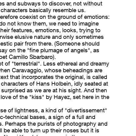
s and subways to discover, not without
 characters basically resemble us.
erefore coexist on the ground of emotions:
 do not know them, we need to imagine
eir features, emotions, looks, trying to
rwise elusive nature and only sometimes
jestic pair from there. (Someone should
ssay on the "fine plumage of angels", as
et Camillo Sbarbaro).
lot of "terrestrial". Less ethereal and dreamy
when Caravaggio, whose beheadings are
ext that incorporates the original, is called
 characters of Hans Holbein, idly seated at
as surprised as we are at his sight. And then
 love of the "kiss" by Hayez, set here in the
se of lightness, a kind of "divertissement"
ic-technical bases, a sign of a full and
s. Perhaps the purists of photography and
l be able to turn up their noses but it is