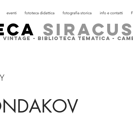
eventi
fototeca didattica
fotografia storica
info e contatti
F
ECA
SIRACU
 VINTAGE - BIBLIOTECA TEMATICA - CA
Y
KONDAKOV
(Ru