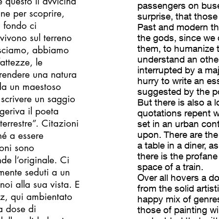
 questo li avvicina
passengers on buse
ane per scoprire,
surprise, that those
 fondo ci
Past and modern th
ivono sul terreno
the gods, since we
them, to humanize th
nosciamo, abbiamo
understand an othe
attezze, le
interrupted by a ma
prendere una natura
hurry to write an e
a da un maestoso
suggested by the po
 scrivere un saggio
But there is also a 
geriva il poeta
quotations repent 
errestre”. Citazioni
set in an urban cont
upon. There are the
hé a essere
a table in a diner, 
ioni sono
there is the profane
de l’originale. Ci
space of a train.
mente seduti a un
Over all hovers a do
noi alla sua vista. E
from the solid artist
ez, qui ambientato
happy mix of genre
a dose di
those of painting wil