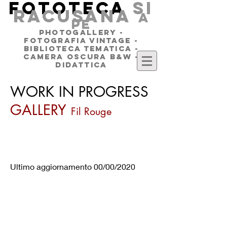
FOTOTECA
SI
RACUSANA
a
pe
PHOTOGALLERY -
FOTOGRAFIA VINTAGE -
BIBLIOTECA TEMATICA -
CAMERA OSCURA B&W -
DIDATTICA
WORK IN PROGRESS
GALLERY
Fil Rouge
FOTOGRAFO: EMANUELE
VITALE
Ultimo aggiornamento 00/00/2020
©
2014 - 2026
Fototeca Siracusana
Largo Empedocle, 9 - 96100