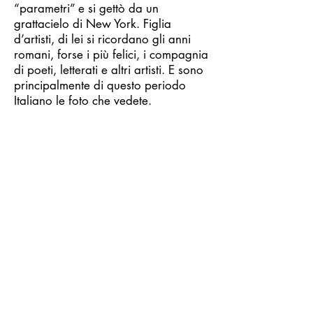
“parametri” e si gettò da un
grattacielo di New York. Figlia
d’artisti, di lei si ricordano gli anni
romani, forse i più felici, i compagnia
di poeti, letterati e altri artisti. E sono
principalmente di questo periodo
Italiano le foto che vedete.
Il suo lavoro è nuovo e antico; ha la
freschezza di un linguaggio appena
elaborato, balzato fuori con la
dirompente vitalità di un fanciullo che
ha conosciuto la corsa e a un tempo
colmo d’echi. Non c’è fotografia
infatti che non rimandi alle lezioni dei
grandi fotografi sperimentatori. Ecco
dunque Brassai e, soprattutto Man
Ray, echeggiare dai fotogrammi
mentre lei, Francesca di ogni foto è
l’assoluta protagonista perché, come
ebbe a dire: “Se stai fuori dal mondo