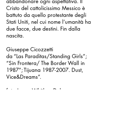
abbandonare ogni aspettativa. Il
Cristo del cattolicissimo Messico è
battuto da quello protestante degli
Stati Uniti, nel cui nome l’umanità ha
due facce, due destini. Fin dalla
nascita.
Giuseppe Cicozzetti
da “Las Paraditas/Standing Girls”;
“Sin Frontera/ The Border Wall in
1987”; Tijuana
1987-2007
. Dust,
Vice&Dreams”.
foto James Whitlow Delano
http://www.jameswhitlowdelano.co
m/
Christ stopped in Tijuana. And with
him, hope, blocked one step away