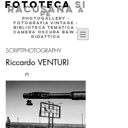
FOTOTECA
SI
RACUSANA
a
pe
PHOTOGALLERY -
FOTOGRAFIA VINTAGE -
BIBLIOTECA TEMATICA -
CAMERA OSCURA B&W -
DIDATTICA
SCRIPTPHOTOGRAPHY
Riccardo VENTURI
(IT)