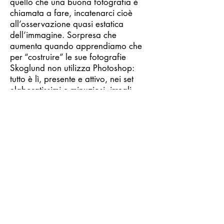
quello che una buona fotografia è
chiamata a fare, incatenarci cioè
all’osservazione quasi estatica
dell’immagine. Sorpresa che
aumenta quando apprendiamo che
per “costruire” le sue fotografie
Skoglund non utilizza Photoshop:
tutto è lì, presente e attivo, nei set
elaboratissimi e minuziosi, irreali
eppure più veri del vero.
Giuseppe Cicozzetti
foto Sandy Skoglund
http://www.sandyskoglund.com/
We sometimes ask ourselves
whether what we see, that is,
expressed by the objectivity of
reality, what we call visible, be real