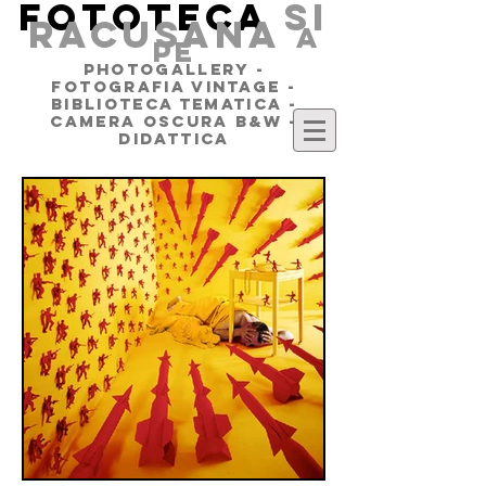
FOTOTECA
SI
RACUSANA
a
pe
PHOTOGALLERY -
FOTOGRAFIA VINTAGE -
BIBLIOTECA TEMATICA -
CAMERA OSCURA B&W -
DIDATTICA