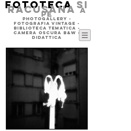
FOTOTECA
SI
RACUSANA
a
pe
PHOTOGALLERY -
FOTOGRAFIA VINTAGE -
BIBLIOTECA TEMATICA -
CAMERA OSCURA B&W -
DIDATTICA