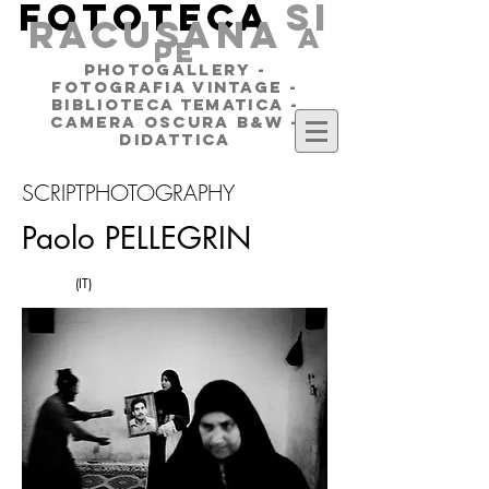
FOTOTECA
SI
RACUSANA
a
pe
PHOTOGALLERY -
FOTOGRAFIA VINTAGE -
BIBLIOTECA TEMATICA -
CAMERA OSCURA B&W -
DIDATTICA
SCRIPTPHOTOGRAPHY
Paolo PELLEGRIN
(IT)