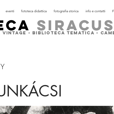
eventi
fototeca didattica
fotografia storica
info e contatti
F
ECA
SIRACU
 VINTAGE - BIBLIOTECA TEMATICA - CA
HY
MUNKÁCSI
(Ungh