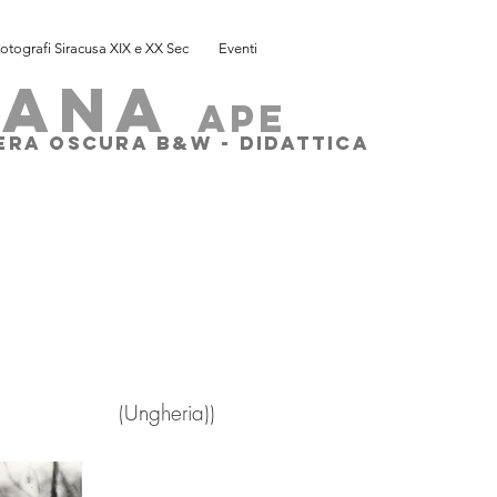
otografi Siracusa XIX e XX Sec
Eventi
SANA
ape
MERA OSCURA B&W - DIDATTICA
eria))