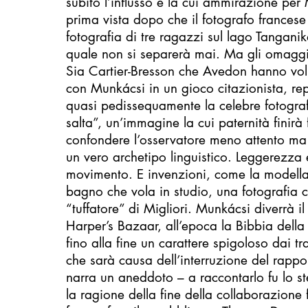
subito l’influsso e la cui ammirazione pe
prima vista dopo che il fotografo francese 
fotografia di tre ragazzi sul lago Tanganik
quale non si separerà mai. Ma gli omaggi
Sia Cartier-Bresson che Avedon hanno vol
con Munkácsi in un gioco citazionista, re
quasi pedissequamente la celebre fotograf
salta”, un’immagine la cui paternità finirà
confondere l’osservatore meno attento ma
un vero archetipo linguistico. Leggerezza e
movimento. E invenzioni, come la modell
bagno che vola in studio, una fotografia 
“tuffatore” di Migliori. Munkácsi diverrà il
Harper’s Bazaar, all’epoca la Bibbia del
fino alla fine un carattere spigoloso dai tr
che sarà causa dell’interruzione del rappor
narra un aneddoto – a raccontarlo fu lo s
la ragione della fine della collaborazione fu