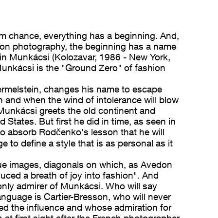
m chance, everything has a beginning. And,
hion photography, the beginning has a name
in Munkácsi (Kolozavar, 1986 - New York,
unkácsi is the "Ground Zero" of fashion
rmelstein, changes his name to escape
on and when the wind of intolerance will blow
unkácsi greets the old continent and
 States. But first he did in time, as seen in
o absorb Rodčenko's lesson that he will
e to define a style that is as personal as it
ue images, diagonals on which, as Avedon
oduced a breath of joy into fashion". And
only admirer of Munkácsi. Who will say
anguage is Cartier-Bresson, who will never
ed the influence and whose admiration for