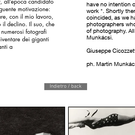
, all’epoca candidato
have no intention 
seguente motivazione:
work ". Shortly the
e, con il mio lavoro,
coincided, as we h
l declino. Il suo, che
photographers who
of photography. All
i numerosi fotografi
Munkácsi.
iventare dei giganti
anti a
Giuseppe Cicozzet
ph. Martin Munkác
Indietro / back