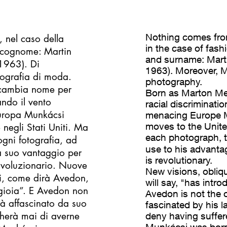
Nothing comes fro
, nel caso della
in the case of fas
e cognome: Martin
and surname: Mart
1963). Di
1963). Moreover, M
tografia di moda.
photography.
 cambia nome per
Born as Marton Me
ando il vento
racial discriminati
’Europa Munkácsi
menacing Europe M
moves to the United
e negli Stati Uniti. Ma
each photograph, t
ogni fotografia, ad
use to his advantag
a suo vantaggio per
is revolutionary.
rivoluzionario. Nuove
New visions, obliq
ui, come dirà Avedon,
will say, "has intr
 gioia”. E Avedon non
Avedon is not the 
rà affascinato da suo
fascinated by his l
gherà mai di averne
deny having suffer