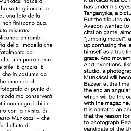
Munkácsi was born 
r Munkácsi nasce a
has under his eyes
ha sotto gli occhi la
Tanganyika, a pictu
a, una foto dalla
But the tributes d
 non finiscono qua.
Avedon wanted to 
uto misurarsi
citation game, alm
plicando entrambi
"jumping model", a
ia della “modella che
up confusing the le
himself as a true l
 fatalmente per
grace. And movem
 che si imporrà come
And inventions, like
 stile. E grazia. E
studio, a photograp
a che in costume da
Munkácsi will beco
che rimanda al
Bazaar, at the time 
 fotografo di punta di
the end an angular 
la moda ma conserverà
which will be the c
atti non negoziabili e
with the magazine.
It is narrated an a
to con la rivista. Si
that the reason for
tesso Munkácsì – che
to photograph Rep
 il rifiuto di
candidate of the Un