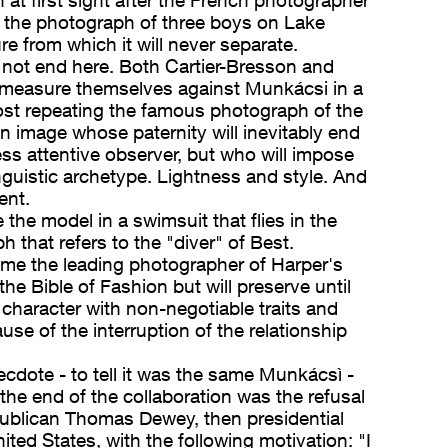
at first sight after the French photographer
 the photograph of three boys on Lake
re from which it will never separate.
o not end here. Both Cartier-Bresson and
measure themselves against Munkácsi in a
ost repeating the famous photograph of the
n image whose paternity will inevitably end
ss attentive observer, but who will impose
inguistic archetype. Lightness and style. And
ent.
 the model in a swimsuit that flies in the
h that refers to the "diver" of Best.
me the leading photographer of Harper's
the Bible of Fashion but will preserve until
character with non-negotiable traits and
ause of the interruption of the relationship
necdote - to tell it was the same Munkácsì -
 the end of the collaboration was the refusal
ublican Thomas Dewey, then presidential
ited States, with the following motivation: "I