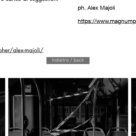
.
ph. Alex Majoli
https://www.magnumph
er/alex-majoli/
Indietro / back