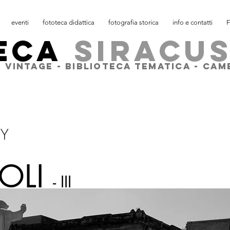
eventi
fototeca didattica
fotografia storica
info e contatti
F
ECA
SIRACU
 VINTAGE - BIBLIOTECA TEMATICA - CA
HY
JOLI
- III