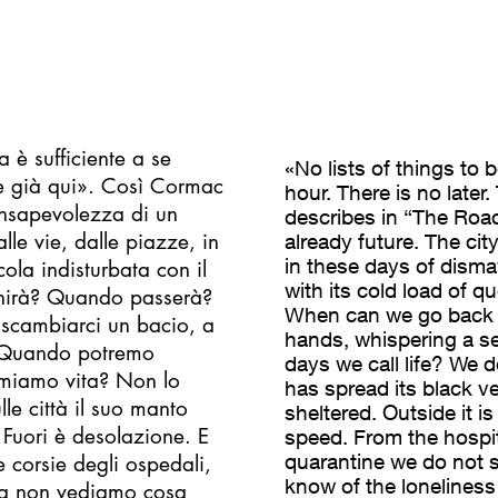
 è sufficiente a se
«No lists of things to 
 è già qui». Così Cormac
hour. There is no later
onsapevolezza di un
describes in “The Road
lle vie, dalle piazze, in
already future. The cit
in these days of disma
cola indisturbata con il
with its cold load of q
finirà? Quando passerà?
When can we go back t
scambiarci un bacio, a
hands, whispering a s
o. Quando potremo
days we call life? We 
iamiamo vita? Non lo
has spread its black ve
lle città il suo manto
sheltered. Outside it i
 Fuori è desolazione. E
speed. From the hospit
quarantine we do not 
e corsie degli ospedali,
know of the loneliness 
ena non vediamo cosa