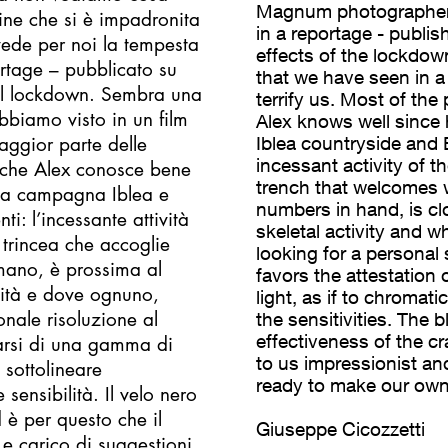
Magnum photographer, 
ine che si è impadronita
in a reportage - publis
vede per noi la tempesta
effects of the lockdow
ortage – pubblicato su
that we have seen in a 
 del lockdown. Sembra una
terrify us. Most of the
biamo visto in un film
Alex knows well since 
maggior parte delle
Iblea countryside and 
incessant activity of t
ra che Alex conosce bene
trench that welcomes 
 la campagna Iblea e
numbers in hand, is clo
: l’incessante attività
skeletal activity and w
a trincea che accoglie
looking for a personal
 mano, è prossima al
favors the attestation 
tività e dove ognuno,
light, as if to chromat
nale risoluzione al
the sensitivities. The b
effectiveness of the cr
starsi di una gamma di
to us impressionist an
 sottolineare
ready to make our own
ensibilità. Il velo nero
d è per questo che il
Giuseppe Cicozzetti
 e carico di suggestioni