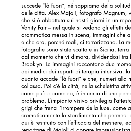
succede “là fuori”, né sappiamo della solitud
delle città. Alex Majoli, fotografo Magnum, 
che si è abbattuta sui nostri giorni in un rep
Vanity Fair – nel quale si vedono gli effetti
drammatica messa in scena, immagini che ab
e che ora, perché reali, ci terrorizzano. La 
fotografie sono state scattate in Sicilia, ter
dal momento che vi dimora, dividendosi tra
Brooklyn. Le immagini raccontano due momenti
dei medici dei reparti di terapia intensiva, l
quanto accade “là fuori” e che, numeri alla
collasso. Poi c’è la città, nella scheletrita at
come può o come sa, è in cerca di una perso
problema. L’impianto visivo privilegia l’atte
grigi che frena l’irrompere della luce, come a
cromaticamente lo stordimento che permea le s
qui è restituito con l’efficacia del mestiere, e
reportage di Majoli ci appare impressionista