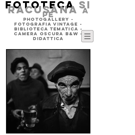
FOTOTECA
SI
RACUSANA
a
pe
PHOTOGALLERY -
FOTOGRAFIA VINTAGE -
BIBLIOTECA TEMATICA -
CAMERA OSCURA B&W -
DIDATTICA