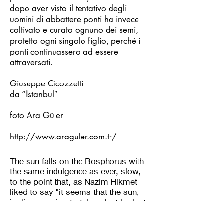
dopo aver visto il tentativo degli
uomini di abbattere ponti ha invece
coltivato e curato ognuno dei semi,
protetto ogni singolo figlio, perché i
ponti continuassero ad essere
attraversati.
Giuseppe Cicozzetti
da “İstanbul”
foto Ara Güler
http://www.araguler.com.tr/
The sun falls on the Bosphorus with
the same indulgence as ever, slow,
to the point that, as Nazim Hikmet
liked to say "it seems that the sun,
is disappearing to take a last look at
the wonders of Istanbul and impress