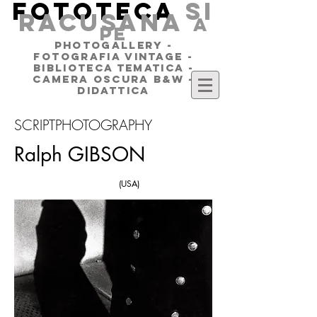
FOTOTECA
SI
RACUSANA
a
pe
PHOTOGALLERY -
FOTOGRAFIA VINTAGE -
BIBLIOTECA TEMATICA -
CAMERA OSCURA B&W -
DIDATTICA
SCRIPTPHOTOGRAPHY
Ralph GIBSON
(USA)