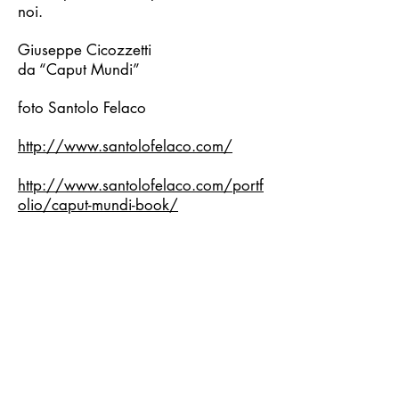
noi.
Giuseppe Cicozzetti
da “Caput Mundi”
foto Santolo Felaco
http://www.santolofelaco.com/
http://www.santolofelaco.com/portf
olio/caput-mundi-book/
Every city resembles its inhabitants.
For better or for worse. And
because they change as history
changes, cities also change their
appearance. Telling a city like Rome
it ain’t easy when you want to avoid
the "topos" of a conventional
narrative, that is, images that satisfy