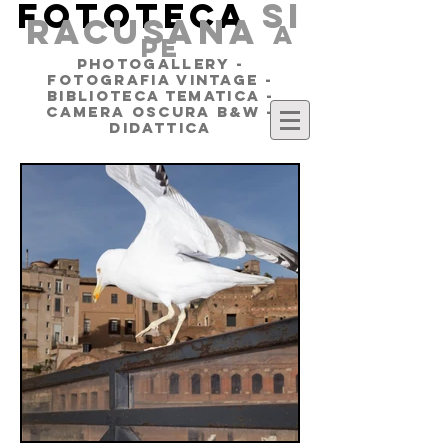
FOTOTECA
SI
RACUSANA
a
pe
PHOTOGALLERY -
FOTOGRAFIA VINTAGE -
BIBLIOTECA TEMATICA -
CAMERA OSCURA B&W -
DIDATTICA