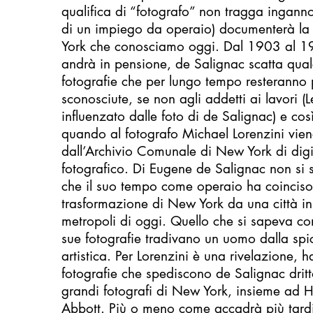
qualifica di “fotografo” non tragga inganno,
di un impiego da operaio) documenterà la
York che conosciamo oggi. Dal 1903 al 19
andrà in pensione, de Salignac scatta qu
fotografie che per lungo tempo resteranno
sconosciute, se non agli addetti ai lavori (L
influenzato dalle foto di de Salignac) e cos
quando al fotografo Michael Lorenzini vie
dall’Archivio Comunale di New York di digit
fotografico. Di Eugene de Salignac non si 
che il suo tempo come operaio ha coinciso
trasformazione di New York da una città in
metropoli di oggi. Quello che si sapeva co
sue fotografie tradivano un uomo dalla spic
artistica. Per Lorenzini è una rivelazione, h
fotografie che spediscono de Salignac drit
grandi fotografi di New York, insieme ad Hin
Abbott. Più o meno come accadrà più tardi