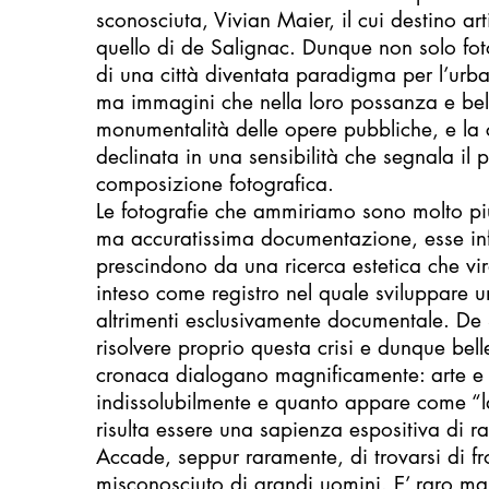
sconosciuta, Vivian Maier, il cui destino ar
quello di de Salignac. Dunque non solo fo
di una città diventata paradigma per l’urba
ma immagini che nella loro possanza e bel
monumentalità delle opere pubbliche, e la 
declinata in una sensibilità che segnala il
composizione fotografica.
Le fotografie che ammiriamo sono molto pi
ma accuratissima documentazione, esse inf
prescindono da una ricerca estetica che vira
inteso come registro nel quale sviluppare 
altrimenti esclusivamente documentale. De
risolvere proprio questa crisi e dunque bell
cronaca dialogano magnificamente: arte e 
indissolubilmente e quanto appare come “la
risulta essere una sapienza espositiva di ra
Accade, seppur raramente, di trovarsi di fr
misconosciuto di grandi uomini. E’ raro ma