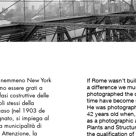
no nemmeno New York
If Rome wasn’t buil
a difference we mu
mo essere grati a
photographed the c
si costruttive delle
time have become 
i stessi della
He was photographe
caso (nel 1903 de
42 years old when, 
nato, si impiega al
as a photographic 
la municipalità di
Plants and Structur
 Attenzione, la
the qualification o