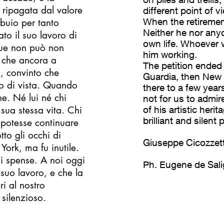
 ripagata dal valore
different point of v
When the retiremen
 buio per tanto
Neither he nor any
o il suo lavoro di
own life. Whoever 
sue non può non
him working.
 che ancora a
The petition ended 
i, convinto che
Guardia, then New 
to di vista. Quando
there to a few year
ne. Né lui né chi
not for us to admir
sua stessa vita. Chi
of his artistic heri
brilliant and silent
 potesse continuare
tto gli occhi di
Giuseppe Cicozzett
York, ma fu inutile.
i spense. A noi oggi
Ph. Eugene de Sal
suo lavoro, e che la
ri al nostro
 silenzioso.