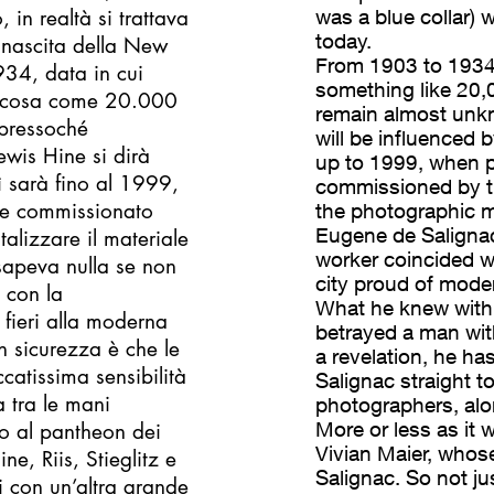
 in realtà si trattava
was a blue collar)
today.
 nascita della New
From 1903 to 1934,
34, data in cui
something like 20,0
alcosa come 20.000
remain almost unk
 pressoché
will be influenced 
ewis Hine si dirà
up to 1999, when p
ì sarà fino al 1999,
commissioned by th
ne commissionato
the photographic ma
Eugene de Salignac
alizzare il materiale
worker coincided w
sapeva nulla se non
city proud of mode
 con la
What he knew with 
 fieri alla moderna
betrayed a man with 
n sicurezza è che le
a revelation, he h
catissima sensibilità
Salignac straight 
a tra le mani
photographers, alon
More or less as it w
to al pantheon dei
Vivian Maier, whose
e, Riis, Stieglitz e
Salignac. So not j
 con un’altra grande