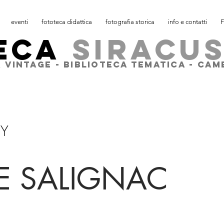
eventi
fototeca didattica
fotografia storica
info e contatti
F
ECA
SIRACU
 VINTAGE - BIBLIOTECA TEMATICA - CA
HY
DE SALIGNAC
(