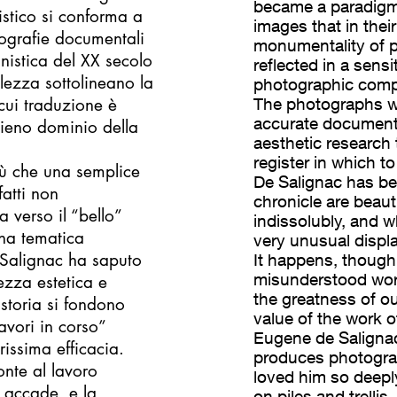
became a paradigm 
tistico si conforma a
images that in the
tografie documentali
monumentality of p
nistica del XX secolo
reflected in a sensi
lezza sottolineano la
photographic comp
cui traduzione è
The photographs we
accurate documenta
 pieno dominio della
aesthetic research 
register in which 
ù che una semplice
De Salignac has bee
atti non
chronicle are beaut
 verso il “bello”
indissolubly, and w
una tematica
very unusual displ
 Salignac ha saputo
It happens, though r
misunderstood work 
ezza estetica e
the greatness of o
storia si fondono
value of the work o
vori in corso”
Eugene de Salignac
rissima efficacia.
produces photograp
onte al lavoro
loved him so deeply
 accade, e la
on piles and trellis