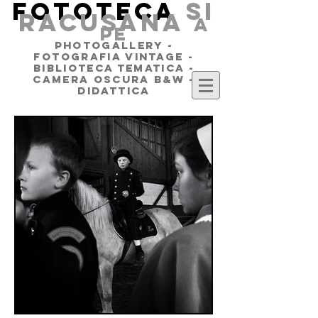
FOTOTECA
SI
RACUSANA
a
pe
PHOTOGALLERY -
FOTOGRAFIA VINTAGE -
BIBLIOTECA TEMATICA -
CAMERA OSCURA B&W -
DIDATTICA