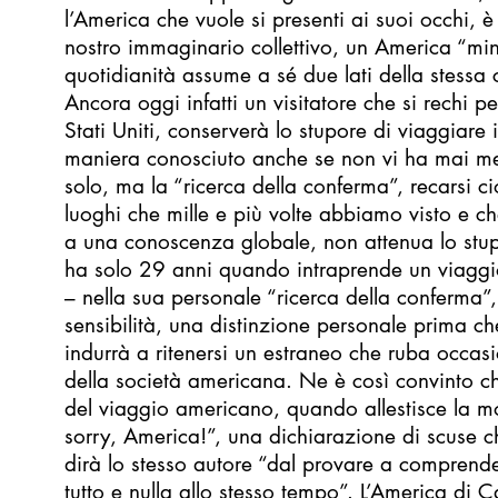
l’America che vuole si presenti ai suoi occhi, è
nostro immaginario collettivo, un America “min
quotidianità assume a sé due lati della stess
Ancora oggi infatti un visitatore che si rechi pe
Stati Uniti, conserverà lo stupore di viaggiare
maniera conosciuto anche se non vi ha mai m
solo, ma la “ricerca della conferma”, recarsi c
luoghi che mille e più volte abbiamo visto e 
a una conoscenza globale, non attenua lo stup
ha solo 29 anni quando intraprende un viaggio
– nella sua personale “ricerca della conferma
sensibilità, una distinzione personale prima ch
indurrà a ritenersi un estraneo che ruba occas
della società americana. Ne è così convinto ch
del viaggio americano, quando allestisce la mos
sorry, America!”, una dichiarazione di scuse 
dirà lo stesso autore “dal provare a comprend
tutto e nulla allo stesso tempo”. L’America di C