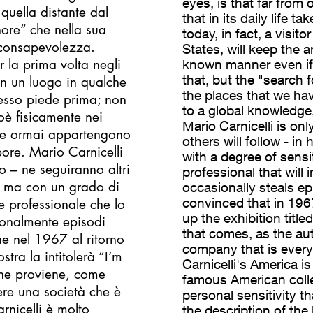
eyes, is that far from
 quella distante dal
that in its daily life 
ore” che nella sua
today, in fact, a visit
a consapevolezza.
States, will keep the 
r la prima volta negli
known manner even if 
that, but the "search f
 in un luogo in qualche
the places that we ha
esso piede prima; non
to a global knowledge
ioè fisicamente nei
Mario Carnicelli is on
che ormai appartengono
others will follow - in
ore. Mario Carnicelli
with a degree of sensit
 – ne seguiranno altri
professional that will
”, ma con un grado di
occasionally steals ep
convinced that in 1967
e professionale che lo
up the exhibition title
ionalmente episodi
that comes, as the au
e nel 1967 al ritorno
company that is every
tra la intitolerà “I’m
Carnicelli's America i
che proviene, come
famous American colle
ere una società che è
personal sensitivity th
arnicelli è molto
the description of the 