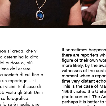
It sometimes happens, 
non si creda, che vi
there are reporters w
do determina la cifra
figure of their own wo
dal pudore o, più
more likely, by the a
ene dall’essere
witnesses of the custo
 società di cui fino a
moment when a report 
 un reportage – si
time very distant echo
vicini. E’ il caso di
This is the case of Ma
1966 visited the Unite
 visita gli Stati Uniti
photo contest. The Ame
rso fotografico.
perhaps it is better t
o forse è meglio dire