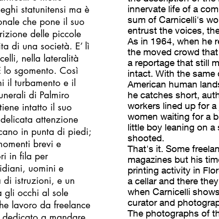
lleghi statunitensi ma è
innervate life of a com
sum of Carnicelli's wor
sonale che pone il suo
entrust the voices, th
rizione delle piccole
As in 1964, when he re
a di una società. E’ lì
the moved crowd that pa
lli, nella lateralità
a reportage that still
. E lo sgomento. Così
intact. With the same 
il turbamento e il
American human landsc
unerali di Palmiro
he catches short, au
workers lined up for 
ene intatto il suo
women waiting for a bu
delicata attenzione
little boy leaning on a
ano in punta di piedi;
shooted.
 momenti brevi e
That's it. Some freela
i in fila per
magazines but his tim
idiani, uomini e
printing activity in Fl
di istruzioni, e un
a cellar and there they
when Carnicelli shows
gli occhi al sole
curator and photograph
he lavoro da freelance
The photographs of th
o è dedicato a mandare