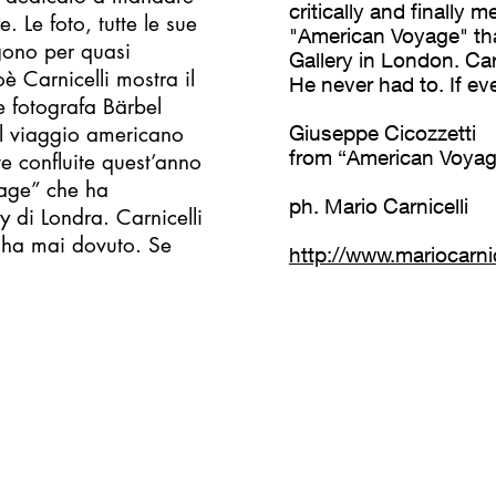
critically and finally 
. Le foto, tutte le sue
"American Voyage" tha
ngono per quasi
Gallery in London. Car
è Carnicelli mostra il
He never had to. If ev
 e fotografa Bärbel
el viaggio americano
Giuseppe Cicozzetti
from “American Voya
e confluite quest’anno
yage” che ha
ph. Mario Carnicelli
 di Londra. Carnicelli
 ha mai dovuto. Se
http://www.mariocarni