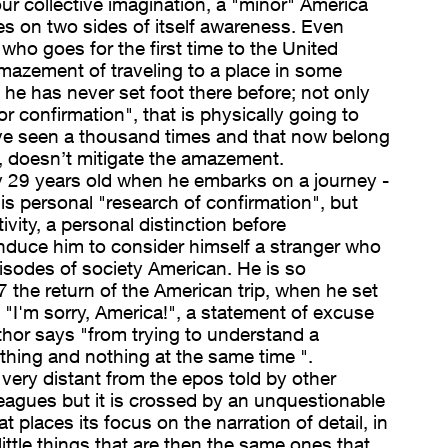
 our collective imagination, a "minor" America
takes on two sides of itself awareness. Even
or who goes for the first time to the United
amazement of traveling to a place in some
he has never set foot there before; not only
or confirmation", that is physically going to
ve seen a thousand times and that now belong
, doesn’t mitigate the amazement.
ly 29 years old when he embarks on a journey -
 his personal "research of confirmation", but
ivity, a personal distinction before
 induce him to consider himself a stranger who
isodes of society American. He is so
 the return of the American trip, when he set
d "I'm sorry, America!", a statement of excuse
thor says "from trying to understand a
thing and nothing at the same time ".
s very distant from the epos told by other
agues but it is crossed by an unquestionable
at places its focus on the narration of detail, in
little things that are then the same ones that