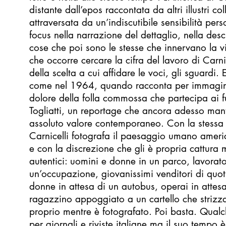
distante dall’epos raccontata da altri illustri co
attraversata da un’indiscutibile sensibilità per
focus nella narrazione del dettaglio, nella desc
cose che poi sono le stesse che innervano la vit
che occorre cercare la cifra del lavoro di Carnice
della scelta a cui affidare le voci, gli sguardi
come nel 1964, quando racconta per immagini 
dolore della folla commossa che partecipa ai f
Togliatti, un reportage che ancora adesso manti
assoluto valore contemporaneo. Con la stessa 
Carnicelli fotografa il paesaggio umano americ
e con la discrezione che gli è propria cattura
autentici: uomini e donne in un parco, lavorator
un’occupazione, giovanissimi venditori di quot
donne in attesa di un autobus, operai in attesa 
ragazzino appoggiato a un cartello che strizza 
proprio mentre è fotografato. Poi basta. Qualc
per giornali e riviste italiane ma il suo temp