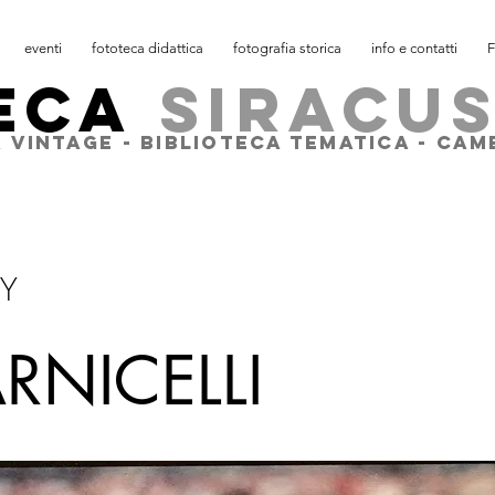
eventi
fototeca didattica
fotografia storica
info e contatti
F
ECA
SIRACU
 VINTAGE - BIBLIOTECA TEMATICA - CA
Y
 CARNICELL