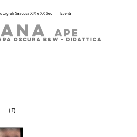
otografi Siracusa XIX e XX Sec
Eventi
SANA
ape
MERA OSCURA B&W - DIDATTICA
I
(IT)