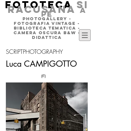
FOTOTECA
SI
RACUSANA
a
pe
PHOTOGALLERY -
FOTOGRAFIA VINTAGE -
BIBLIOTECA TEMATICA -
CAMERA OSCURA B&W -
DIDATTICA
SCRIPTPHOTOGRAPHY
Luca CAMPIGOTTO
(IT)