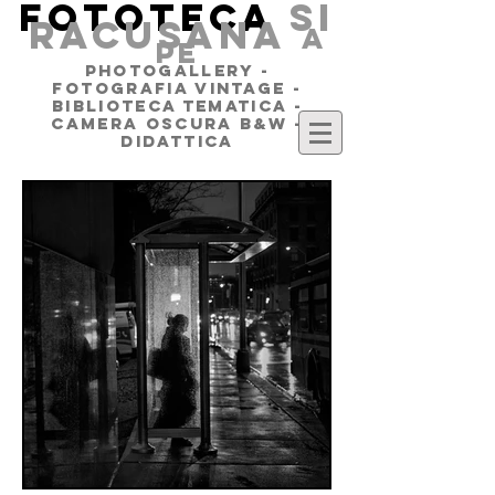
FOTOTECA
SI
RACUSANA
a
pe
PHOTOGALLERY -
FOTOGRAFIA VINTAGE -
BIBLIOTECA TEMATICA -
CAMERA OSCURA B&W -
DIDATTICA