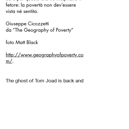
fetore: la povertà non dev’essere
vista né sentita.
Giuseppe Cicozzetti
da “The Geography of Poverty”
foto Matt Black
http://www.geographyofpoverty.co
m/
.
The ghost of Tom Joad is back and
now he extends his black fingers
from the great American plains into
the cities. A new Great Depression
hovers and reaps victims, many, too
many. These are the sacrificial
victims who measure the others’
wealth and are excluded from the
populist slogan of "Make America