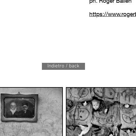
ph. Roger Ballen
https://www.roger
Indietro / back