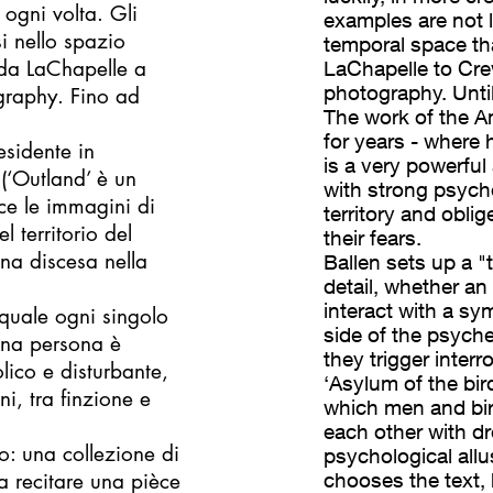
a ogni volta. Gli
examples are not l
i nello spazio
temporal space th
da LaChapelle a
LaChapelle to Cre
photography. Until
graphy. Fino ad
The work of the Am
for years - where 
esidente in
is a very powerful
(‘Outland’ è un
with strong psycho
sce le immagini di
territory and obli
 territorio del
their fears.
una discesa nella
Ballen sets up a "
detail, whether an 
interact with a sy
 quale ogni singolo
side of the psyche
una persona è
they trigger inter
ico e disturbante,
‘Asylum of the bird
ni, tra finzione e
which men and bird
each other with d
o: una collezione di
psychological allu
a recitare una pièce
chooses the text, h