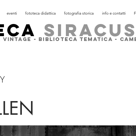
eventi
fototeca didattica
fotografia storica
info e contatti
F
ECA
SIRACU
 VINTAGE - BIBLIOTECA TEMATICA - CA
Y
LLEN