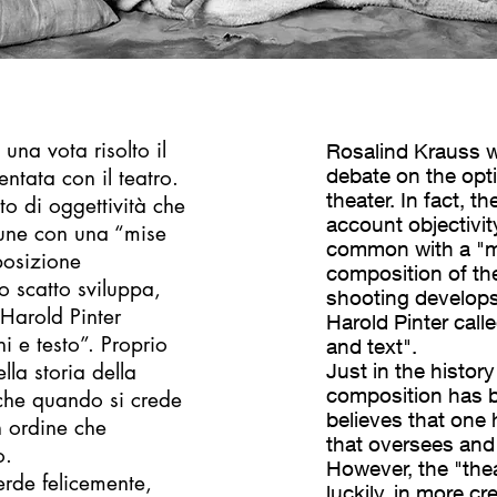
una vota risolto il
Rosalind Krauss w
debate on the opti
entata con il teatro.
theater. In fact, 
to di oggettività che
account objectivit
mune con una “mise
common with a "mis
posizione
composition of th
o scatto sviluppa,
shooting develops
 Harold Pinter
Harold Pinter call
i e testo”. Proprio
and text".
lla storia della
Just in the history
composition has b
nche quando si crede
believes that one 
n ordine che
that oversees and
o.
However, the "thea
perde felicemente,
luckily, in more c