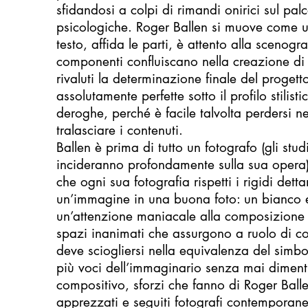
sfidandosi a colpi di rimandi onirici sul palc
psicologiche. Roger Ballen si muove come un 
testo, affida le parti, è attento alla scenogra
componenti confluiscano nella creazione di
rivaluti la determinazione finale del progetto
assolutamente perfette sotto il profilo stilist
deroghe, perché è facile talvolta perdersi n
tralasciare i contenuti.
Ballen è prima di tutto un fotografo (gli stu
incideranno profondamente sulla sua opera
che ogni sua fotografia rispetti i rigidi det
un’immagine in una buona foto: un bianco 
un’attenzione maniacale alla composizione e
spazi inanimati che assurgono a ruolo di co
deve sciogliersi nella equivalenza del simbo
più voci dell’immaginario senza mai diment
compositivo, sforzi che fanno di Roger Ball
apprezzati e seguiti fotografi contemporane