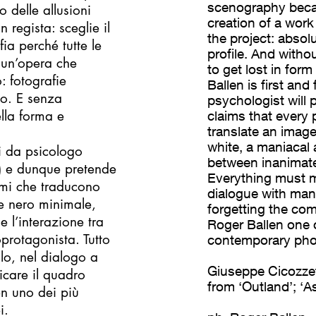
scenography beca
o delle allusioni
creation of a work
regista: sceglie il
the project: absol
fia perché tutte le
profile. And witho
 un’opera che
to get lost in for
: fotografie
Ballen is first an
ico. E senza
psychologist will 
ella forma e
claims that every 
translate an imag
white, a maniacal 
di da psicologo
between inanimate
) e dunque pretende
Everything must me
tami che traducono
dialogue with man
e nero minimale,
forgetting the com
 l’interazione tra
Roger Ballen one 
protagonista. Tutto
contemporary pho
lo, nel dialogo a
Giuseppe Cicozzet
icare il quadro
from ‘Outland’; ‘A
en uno dei più
i.