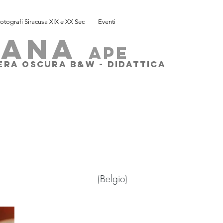
otografi Siracusa XIX e XX Sec
Eventi
SANA
ape
MERA OSCURA B&W - DIDATTICA
elgio)