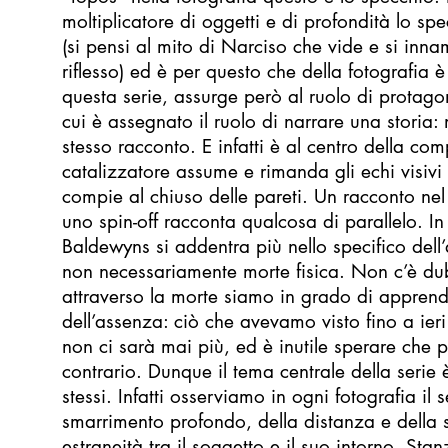
moltiplicatore di oggetti e di profondità lo sp
(si pensi al mito di Narciso che vide e si inna
riflesso) ed è per questo che della fotografia è
questa serie, assurge però al ruolo di protago
cui è assegnato il ruolo di narrare una storia: n
stesso racconto. E infatti è al centro della c
catalizzatore assume e rimanda gli echi visivi
compie al chiuso delle pareti. Un racconto ne
uno spin-off racconta qualcosa di parallelo. I
Baldewyns si addentra più nello specifico del
non necessariamente morte fisica. Non c’è du
attraverso la morte siamo in grado di apprend
dell’assenza: ciò che avevamo visto fino a ieri
non ci sarà mai più, ed è inutile sperare che 
contrario. Dunque il tema centrale della serie 
stessi. Infatti osserviamo in ogni fotografia il
smarrimento profondo, della distanza e della
estraneità tra il soggetto e il suo intorno. Sta