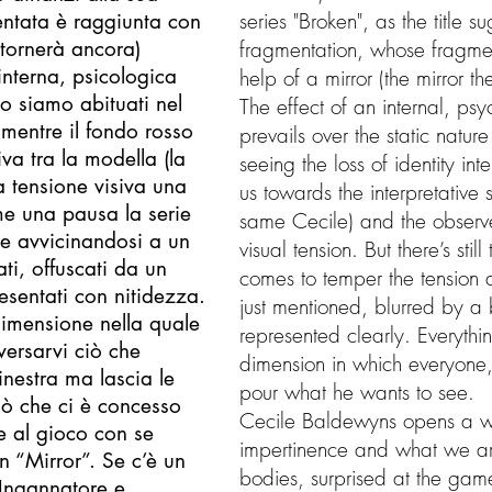
series "Broken", as the title su
ntata è raggiunta con
 tornerà ancora)
fragmentation, whose fragme
interna, psicologica
help of a mirror (the mirror
so siamo abituati nel
The effect of an internal, ps
 mentre il fondo rosso
prevails over the static natu
iva tra la modella (la
seeing the loss of identity i
a tensione visiva una
us towards the interpretative
me una pausa la serie
same Cecile) and the observer
ne avvicinandosi a un
visual tension. But there’s sti
ti, offuscati da un
comes to temper the tension
esentati con nitidezza.
just mentioned, blurred by a 
 dimensione nella quale
represented clearly. Everythin
versarvi ciò che
dimension in which everyone, 
nestra ma lascia le
pour what he wants to see.
iò che ci è concesso
Cecile Baldewyns opens a wi
e al gioco con se
impertinence and what we ar
on “Mirror”. Se c’è un
bodies, surprised at the game
 Ingannatore e