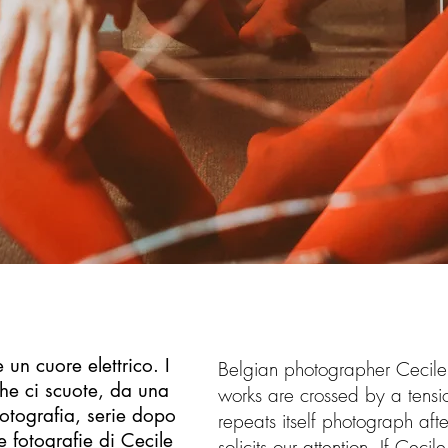
un cuore elettrico. I
Belgian photographer Cecile 
che ci scuote, da una
works are crossed by a tensio
fotografia, serie dopo
repeats itself photograph afte
e fotografie di Cecile
solicits our attention. If Cec