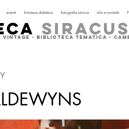
eventi
fototeca didattica
fotografia storica
info e contatti
F
ECA
SIRACU
 VINTAGE - BIBLIOTECA TEMATICA - CA
HY
BALDEWYNS
(B