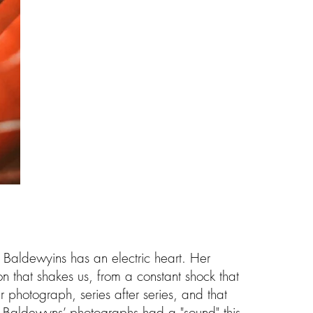
Baldewyins has an electric heart. Her
n that shakes us, from a constant shock that
r photograph, series after series, and that
ile Baldewyns’ photographs had a "sound" this