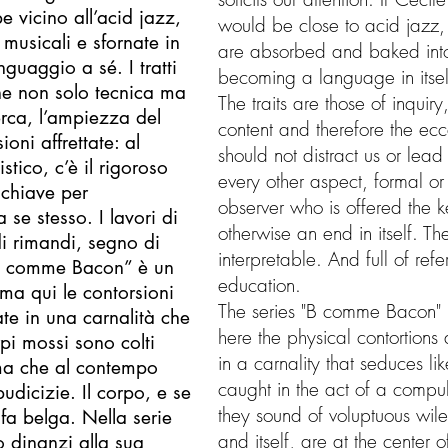
 vicino all’acid jazz,
would be close to acid jazz,
musicali e sfornate in
are absorbed and baked into
guaggio a sé. I tratti
becoming a language in itsel
one non solo tecnica ma
The traits are those of inquir
cerca, l’ampiezza del
content and therefore the ecce
oni affrettate: al
should not distract us or lead
stico, c’è il rigoroso
every other aspect, formal or c
a chiave per
observer who is offered the 
 se stesso. I lavori di
otherwise an end in itself. 
di rimandi, segno di
interpretable. And full of ref
“B comme Bacon” è un
education.
ma qui le contorsioni
The series "B comme Bacon" is 
ate in una carnalità che
here the physical contortions
pi mossi sono colti
in a carnality that seduces li
a ma che al contempo
caught in the act of a compul
udicizie. Il corpo, e se
they sound of voluptuous wil
afa belga. Nella serie
and itself, are at the center 
o dinanzi alla sua