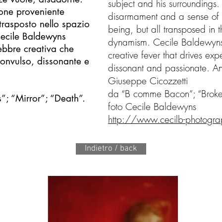
subject and his surroundings
ione proveniente
disarmament and a sense of de
 trasposto nello spazio
being, but all transposed in t
Cecile Baldewyns
dynamism. Cecile Baldewyns 
ebbre creativa che
creative fever that drives exp
convulso, dissonante e
dissonant and passionate. A
Giuseppe Cicozzetti
da “B comme Bacon”; “Broken”
; “Mirror”; “Death”.
foto Cecile Baldewyns
http://www.cecilb-photogr
Indietro / back