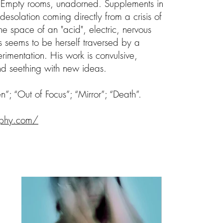
. Empty rooms, unadorned. Supplements in
solation coming directly from a crisis of
he space of an "acid", electric, nervous
seems to be herself traversed by a
erimentation. His work is convulsive,
nd seething with new ideas.
; “Out of Focus”; “Mirror”; “Death”.
aphy.com/