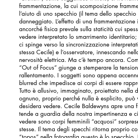
frammentazione, la cui scomposizione framme
l’aiuto di uno specchio (il tema dello specchio
danneggiato. L’effetto di una frammentazione 
ancorché fisica prevale sulla staticità cui spes
vedere interpretato lo smarrimento identitario;
ci spinge verso la sincronizzazione interpretat
stessa Cecile) e l’osservatore, innescando nell
nervosità elettrica. Ma c’è tempo ancora. Co
“Out of Focus” giunge a stemperare la tensio
rallentamento. I soggetti sono appena accenna
blurred che impedisce ai corpi di essere rappr
Tutto è allusivo, immaginato, proiettato nella
ognuno, proprio perché nulla è esplicito, può 
desidera vedere. Cecile Baldewyns apre una fi
tende a guardia della nostra impertinenza e c
vedere sono corpi femminili “acquosi” sorpres
stesse. Il tema degli specchi ritorna proprio c
“topos” nella fotografia questo è lo specchio.