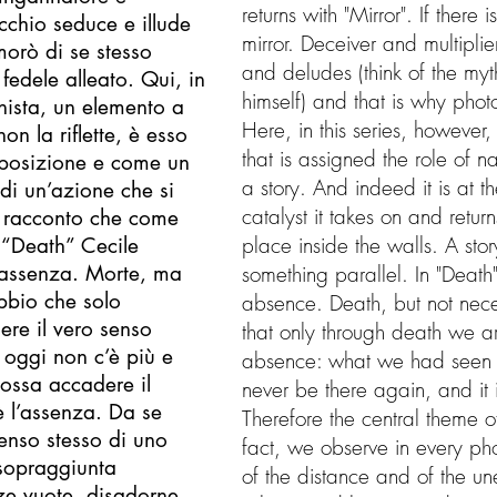
returns with "Mirror". If there 
ecchio seduce e illude
mirror. Deceiver and multipli
morò di se stesso
and deludes (think of the myt
 fedele alleato. Qui, in
himself) and that is why photo
nista, un elemento a
Here, in this series, however, 
on la riflette, è esso
that is assigned the role of narr
omposizione e come un
a story. And indeed it is at 
 di un’azione che si
catalyst it takes on and retur
l racconto che come
place inside the walls. A story
n “Death” Cecile
l’assenza. Morte, ma
something parallel. In "Deat
bbio che solo
absence. Death, but not nece
ere il vero senso
that only through death we ar
 oggi non c’è più e
absence: what we had seen un
possa accadere il
never be there again, and it i
è l’assenza. Da se
Therefore the central theme o
 senso stesso di uno
fact, we observe in every pho
 sopraggiunta
of the distance and of the u
nze vuote, disadorne.