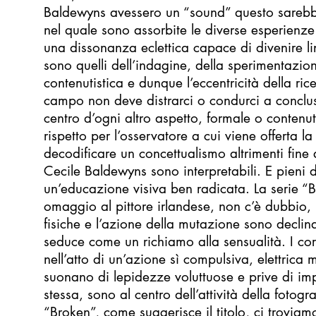
Baldewyns avessero un “sound” questo sarebbe
nel quale sono assorbite le diverse esperienze 
una dissonanza eclettica capace di divenire lin
sono quelli dell’indagine, della sperimentazi
contenutistica e dunque l’eccentricità della ri
campo non deve distrarci o condurci a conclusi
centro d’ogni altro aspetto, formale o contenuti
rispetto per l’osservatore a cui viene offerta l
decodificare un concettualismo altrimenti fine a
Cecile Baldewyns sono interpretabili. E pieni 
un’educazione visiva ben radicata. La serie 
omaggio al pittore irlandese, non c’è dubbio, 
fisiche e l’azione della mutazione sono declin
seduce come un richiamo alla sensualità. I cor
nell’atto di un’azione sì compulsiva, elettric
suonano di lepidezze voluttuose e prive di imp
stessa, sono al centro dell’attività della fotogr
“Broken”, come suggerisce il titolo, ci troviam