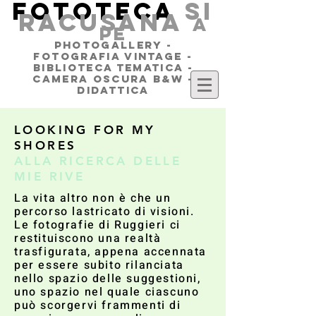
FOTOTECA
SI
RACUSANA
a
pe
PHOTOGALLERY -
FOTOGRAFIA VINTAGE -
BIBLIOTECA TEMATICA -
CAMERA OSCURA B&W -
DIDATTICA
LOOKING FOR MY
SHORES
ALLA RICERCA DELLE
MIE RIVE
La vita altro non è che un
percorso lastricato di visioni.
Le fotografie di Ruggieri ci
restituiscono una realtà
trasfigurata, appena accennata
per essere subito rilanciata
nello spazio delle suggestioni,
uno spazio nel quale ciascuno
può scorgervi frammenti di