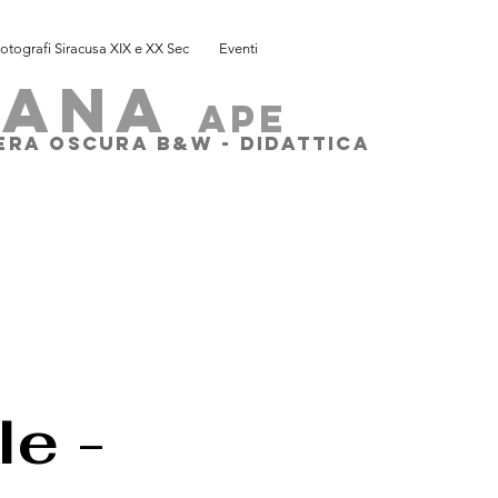
otografi Siracusa XIX e XX Sec
Eventi
SANA
ape
MERA OSCURA B&W - DIDATTICA
le -