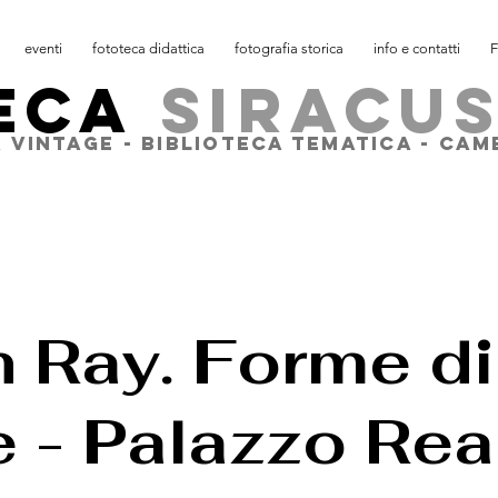
eventi
fototeca didattica
fotografia storica
info e contatti
F
ECA
SIRACU
 VINTAGE - BIBLIOTECA TEMATICA - CA
 Ray. Forme di
e - Palazzo Rea