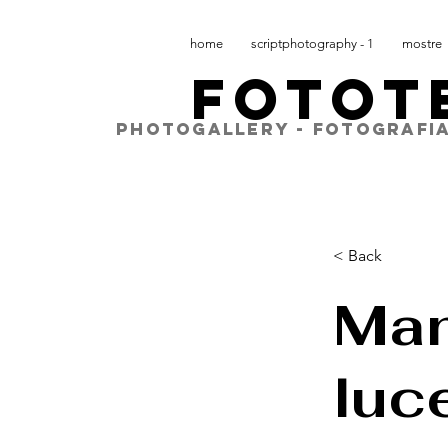
home
scriptphotography - 1
mostre
FOTOT
PHOTOGALLERY - FOTOGRAFIA
< Back
Man
luc