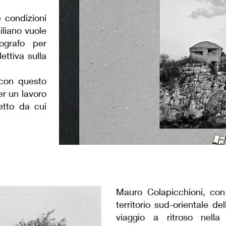
 condizioni
ciliano vuole
tografo per
ettiva sulla
 con questo
er un lavoro
etto da cui
Mauro Colapicchioni, con
territorio sud-orientale de
viaggio a ritroso nell