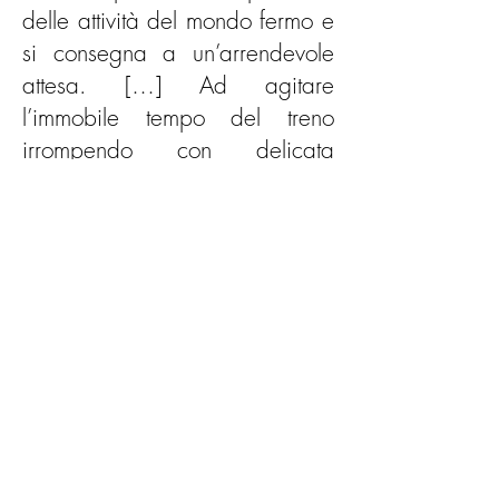
delle attività del mondo fermo e
si consegna a un’arrendevole
attesa. […] Ad agitare
l’immobile tempo del treno
irrompendo con delicata
curiosità, spezzando la
monotonia del viaggio, c’è
l’occhio del fotografo.
(Giuseppe
Cicozzetti)