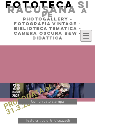
FOTOTECA
SI
RACUSANA
a
pe
PHOTOGALLERY -
FOTOGRAFIA VINTAGE -
BIBLIOTECA TEMATICA -
CAMERA OSCURA B&W -
DIDATTICA
PROROGATA al
31.3.2023
Comunicato stampa
Testo critico di G. Cicozzetti