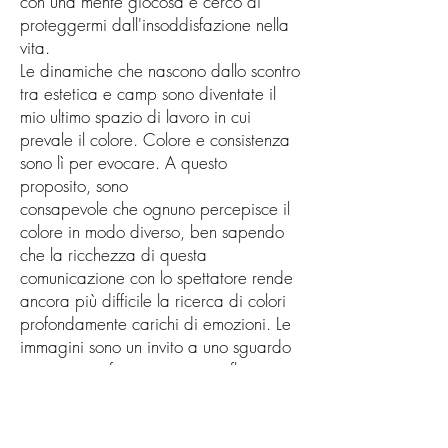
con una mente giocosa e cerco di
proteggermi dall'insoddisfazione nella
vita.
Le dinamiche che nascono dallo scontro
tra estetica e camp sono diventate il
mio ultimo spazio di lavoro in cui
prevale il colore. Colore e consistenza
sono lì per evocare. A questo
proposito, sono
consapevole che ognuno percepisce il
colore in modo diverso, ben sapendo
che la ricchezza di questa
comunicazione con lo spettatore rende
ancora più difficile la ricerca di colori
profondamente carichi di emozioni. Le
immagini sono un invito a uno sguardo
cinematografico, un invito a riflettere, a
sognare, a scivolare attraverso portali
fotografici.
Trovo risonanza nei cromatismi artificiali