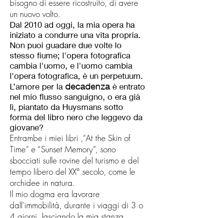
bisogno di essere ricostruito, di avere
un nuovo volto.
Dal 2010 ad oggi, la mia opera ha
iniziato a condurre una vita propria.
Non puoi guadare due volte lo
stesso fiume; l'opera fotografica
cambia l'uomo, e l'uomo cambia
l'opera fotografica, è un perpetuum.
decadenza
L’amore per la
è entrato
nel mio flusso sanguigno, o era già
lì, piantato da Huysmans sotto
forma del libro nero che leggevo da
giovane?
Entrambe i miei libri ,“At the Skin of
Time” e “Sunset Memory”, sono
sbocciati sulle rovine del turismo e del
tempo libero del XX° secolo, come le
orchidee in natura.
Il mio dogma era lavorare
dall'immobilità, durante i viaggi di 3 o
4 giorni, lasciando la mia stanza