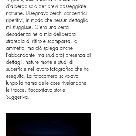
d'albergo solo per brevi passeggiate
notturne. Disegnavo cerchi concentrici
ripetitivi, in modo che nessun dettaglio
mi sfuggisse. C'era una certa
decadenza nella mia deliberata
strategia di ritiro e scomparsa, lo
ammetto, ma ciò spiega anche
l'abbondante (ma studiata) presenza di
dettagli, nature morte e studi di
superficie nel lavoro fotografico che ho
eseguito. La fotocamera scivolava
lungo la trama delle cose rivelandone
le tracce. Raccontava storie.
Suggeriva.