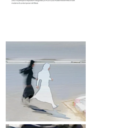
Thami Benkirame
Morocco
back to AFRICA!