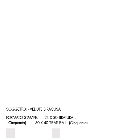
SOGGETTO: - VEDUTE SIRACUSA
FORMATO STAMPE: 21 X 30 TIRATURA L
(Cinquanta) - 30 X 40 TIRATURA L (Cinquanta)
vedute Siracusa_#01
vedute Siracusa_#02