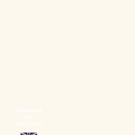
Download
the
entry form