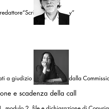
redattore“Scriptphotography”
nati a giudizio insindacabile dalla Commissi
ione e scadenza della call
o1, modulo 2, file e dichiarazione di Copyrig