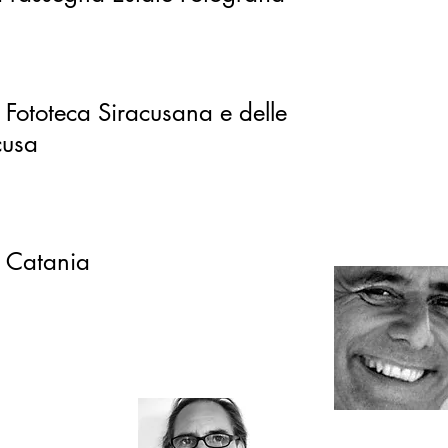
o della Galleria di Fotot
cusa
 - Catania