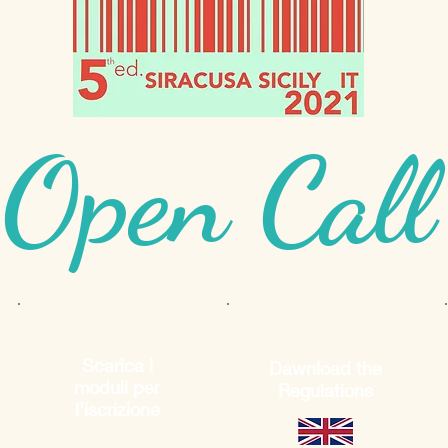
Open Call
Scarica i
Dawnload the
moduli per
Regulations
l'iscrizione