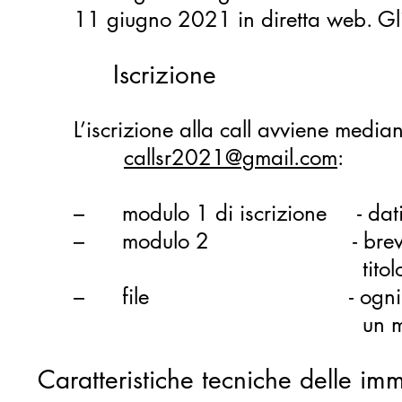
11 giugno 2021 in diretta web. Gli
Iscrizione
L’iscrizione alla call avviene media
callsr2021@gmail.com
:
– modulo 1 di iscrizione - dati 
– modulo 2 - breve biogra
titolo e concept del l
– file -
ogni
un minimo di 4 foto a
Caratteristiche tecniche delle im