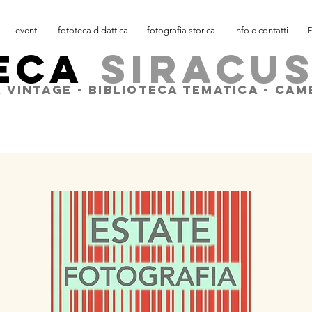
eventi
fototeca didattica
fotografia storica
info e contatti
F
ECA
SIRACU
 VINTAGE - BIBLIOTECA TEMATICA - CA